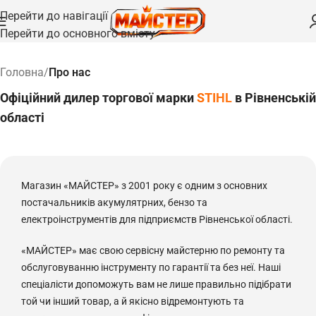
Перейти до навігації
Перейти до основного вмісту
Головна
/
Про нас
Офіційний дилер торгової марки
STIHL
в Рівненській
області
Магазин «МАЙСТЕР» з 2001 року є одним з основних
постачальникiв акумулятрних, бензо та
електроiнструментiв для пiдприємств Рiвненської областi.
«МАЙСТЕР» має свою сервiсну майстерню по ремонту та
обслуговуванню iнструменту по гарантiї та без неї. Наші
спеціалісти допоможуть вам не лише правильно підібрати
той чи інший товар, а й якісно відремонтують та