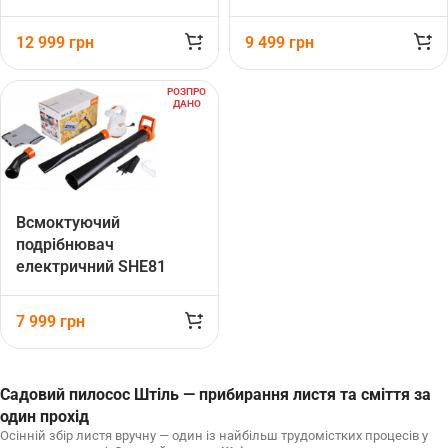
STIHL (SA020117104)
12 999
грн
9 499
грн
РОЗПРО
ДАНО
Всмоктуючий
подрібнювач
електричний SHE81
STIHL (48110110839)
7 999
грн
Садовий пилосос Штіль — прибирання листя та сміття за
один прохід
Осінній збір листя вручну — один із найбільш трудомістких процесів у