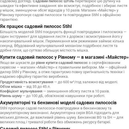
садовому догляді.
Садовий пилосос Штіль
перетворює цю рутину на
швидке та ефективне завдання: він всмоктує, подрібнює і збирає листя
у мішок, зменшуючи обсяг відходів у 10 разів. Магазин «Майстер» у
Рівному пропонує садові пилососи та повітродувки Stihl з офіційною
гарантією.
Як працює садовий пилосос Stihl
Більшість моделей Stihl поєднують функції повітродувки і пилосмока —
один інструмент для здування листя з доріжок і всмоктування його у
накопичувальний мішок. Перемикання між режимами займає кілька
секунд. Вбудований мульчувальний механізм подрібнює листя та
дрібне гілля, що суттєво збільшує місткість мішка.
Купити садовий пилосос у Рівному — в магазині «Майстер»
Якщо ви шукаєте де
рівне купити садовий пилосос
з сертифікованим
сервісом — магазин «Майстер» є правильним вибором. Ми — офіційний
дилер Stihl у Рівному, а отже гарантуємо повну оригінальність техніки і
надаємо офіційну гарантію виробника.
Продуктивність всмоктування
— до 600 м³/год залежно від моделі.
Об'єм мішка
— від 35 до 45 л.
Коефіцієнт мульчування
— зменшення обсягу листя в 10 разів.
Рівень шуму
— до 100 дБ, обов'язкові навушники при роботі.
Акумуляторні та бензинові моделі садових пилососів
Stihl пропонує садові пилососи-повітродувки в бензиновому та
акумуляторному виконанні. Акумуляторна серія BGA підходить для
міських ділянок, де важливий рівень шуму. Бензинові BG та SH — для
великих площ і тривалої роботи без обмежень ресурсу батареї.
Садовий пилосос Stihl у Рівному