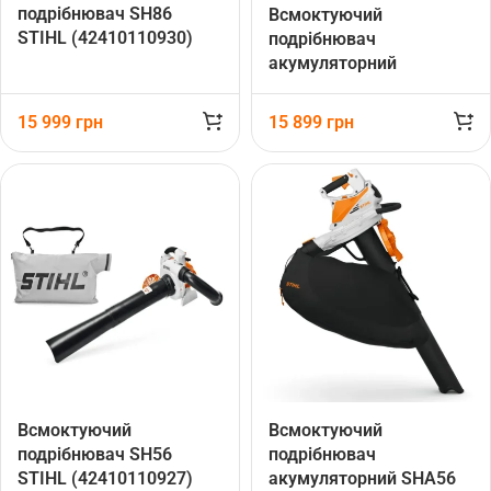
подрібнювач SH86
Всмоктуючий
STIHL (42410110930)
подрібнювач
акумуляторний
SHA140.0 STIHL
(SA070117104)
15 999
грн
15 899
грн
Всмоктуючий
Всмоктуючий
подрібнювач SH56
подрібнювач
STIHL (42410110927)
акумуляторний SHA56