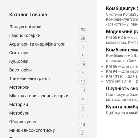
Комбідвигун S
Каталог Товарів
Система KombiSys
Комбідвигун Stih
«Майстер» у Рівн
Ланцюгові пили
53
Модельний ря
Газонокосарки
KM 56 RC-E — баз
38
моментом. KM 131
Аератори та скарифікатори
3
Комбісистема 
Секатори
Комбісистема Ш
3
переході на біл
Кущорізи
19
KM 56
— для легк
Висоторізи
KM 94
— для сере
6
KM 131 R
— для в
Тримери електричні
Stihl KM 131 R
— р
17
Мотокоси
Окупність си
13
При покупці баз
Мінітрактори-газонокосарки
4
кількох, один ка
Моторізи
Купити комбід
5
Щоб
купити комбі
Мотобури
1
Обприскувачі
10
Мийки високого тиску
21