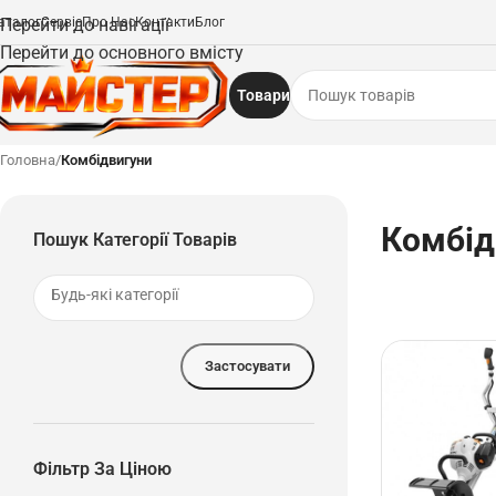
аталог
Перейти до навігації
Сервіс
Про Нас
Контакти
Блог
Перейти до основного вмісту
Товари
Головна
/
Комбідвигуни
Комбід
Пошук Категорії Товарів
Застосувати
Фільтр За Ціною