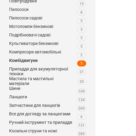
Повітродувки
15
Пилососи
8
Пилососи садові
5
Мотопомпи бензинові
3
Подрібнювачі садові
5
Культиватори бензинові
5
Компресори автомобільні
2
Комбідвигуни
5
Приладдя для акумуляторної
21
техніки
Мастила та мастильні
20
матеріали
Шини
109
Ланцюги
134
Запчастини для ланцюгів
260
Все для догляду за ланцюгами
6
Ручний інструмент та приладдя
131
Косильні струни та ножі
285