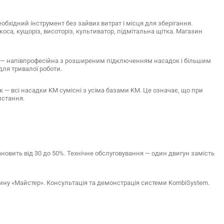
обхідний інструмент без зайвих витрат і місця для зберігання.
коса, кущоріз, висоторіз, культиватор, підмітальна щітка. Магазин
4 R — напівпрофесійна з розширеним підключенням насадок і більшим
для тривалої роботи.
— всі насадки KM сумісні з усіма базами KM. Це означає, що при
истання.
овить від 30 до 50%. Технічне обслуговування — один двигун замість
ину «Майстер». Консультація та демонстрація системи KombiSystem.