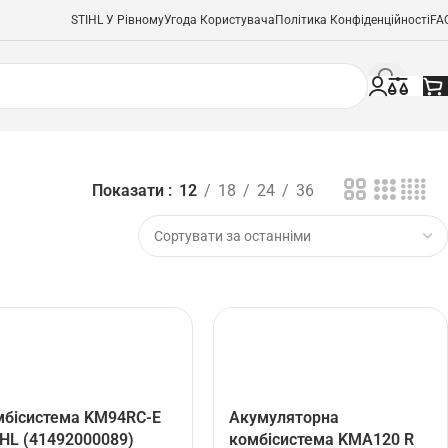
STIHL У Рівному
Угода Користувача
Політика Конфіденційності
FA
Показати
12
18
24
36
мбісистема KM94RC-Е
Акумуляторна
HL (41492000089)
комбісистема KMA120 R