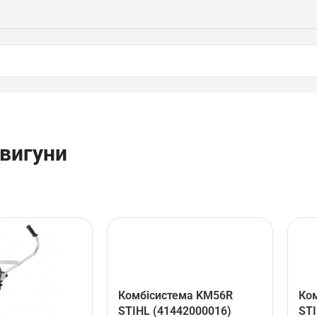
вигуни
Комбісистема KM56R
Ко
STIHL (41442000016)
STI