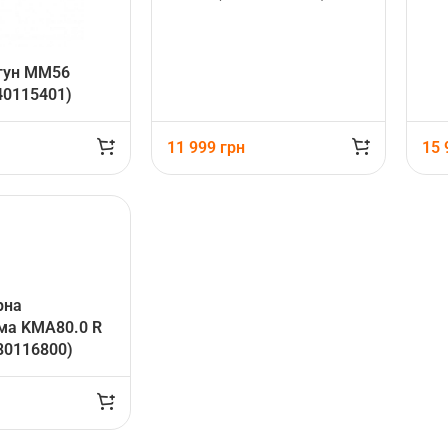
гун MM56
40115401)
11 999
грн
15
рна
ма KMA80.0 R
80116800)