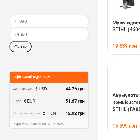
Мультидви
STIHL (460
19 559
грн
Фільтр
Офіційний курс НБУ
$ USD
44.76 грн
Доллар США
Акумулято
€ EUR
51.67 грн
Євро
комбісисте
STIHL (FA0
zł PLN
12.02 грн
Польський злотий
Курс НБУ станом на 07.08.2026
15 599
грн