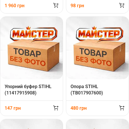
1 960
грн
98
грн
Упорний буфер STIHL
Опора STIHL
(11417915908)
(TB017907600)
147
грн
480
грн