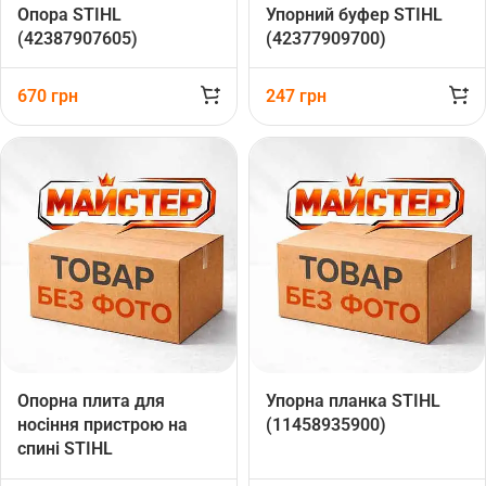
Опора STIHL
Упорний буфер STIHL
(42387907605)
(42377909700)
670
грн
247
грн
Опорна плита для
Упорна планка STIHL
носіння пристрою на
(11458935900)
спині STIHL
(42447011805)