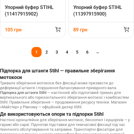
Упорний буфер STIHL
Упорний буфер STIHL
(11417915902)
(11397915900)
105
грн
89
грн
1
2
3
4
5
6
→
Підпорка для штанги Stihl — правильне зберігання
мотокоси
Тривале зберігання мотокоси без фіксації може призвести до
деформації штанги і порушення балансування привідного вала.
Підпорка для штанги Stihl
— настінний або підлоговий тримач для
вертикального або горизонтального зберігання мотокос і комбісистем
Stihl. Правильне зберігання — продовження ресурсу техніки. Магазин
«Майстер» у Рівному — офіційний дилер Stihl.
Де використовуються опори та підпорки Stihl
Настінні кронштейни для зберігання мотокос, бензопил і кущорізів — у
гаражі або сараї. Підлогові підставки для тимчасової фіксації під час
технічного обслуговування та заправки. Транспортні фіксатори для