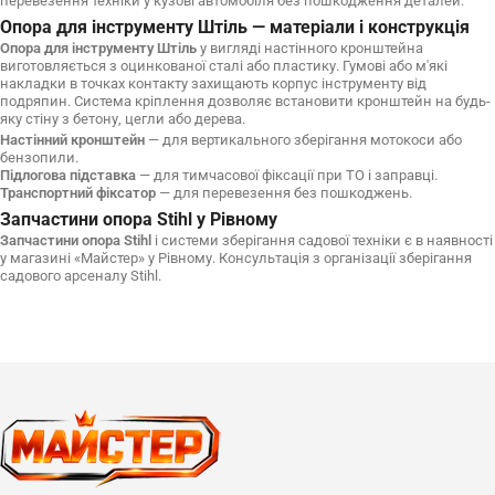
перевезення техніки у кузові автомобіля без пошкодження деталей.
Опора для інструменту Штіль — матеріали і конструкція
Опора для інструменту Штіль
у вигляді настінного кронштейна
виготовляється з оцинкованої сталі або пластику. Гумові або м'які
накладки в точках контакту захищають корпус інструменту від
подряпин. Система кріплення дозволяє встановити кронштейн на будь-
яку стіну з бетону, цегли або дерева.
Настінний кронштейн
— для вертикального зберігання мотокоси або
бензопили.
Підлогова підставка
— для тимчасової фіксації при ТО і заправці.
Транспортний фіксатор
— для перевезення без пошкоджень.
Запчастини опора Stihl у Рівному
Запчастини опора Stihl
і системи зберігання садової техніки є в наявності
у магазині «Майстер» у Рівному. Консультація з організації зберігання
садового арсеналу Stihl.