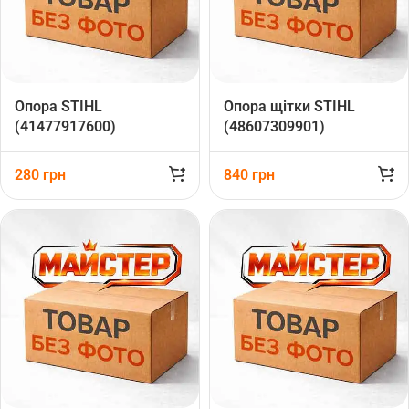
Опора STIHL
Опора щітки STIHL
(41477917600)
(48607309901)
280
грн
840
грн