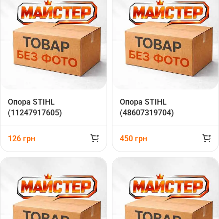
Опора STIHL
Опора STIHL
(11247917605)
(48607319704)
126
грн
450
грн