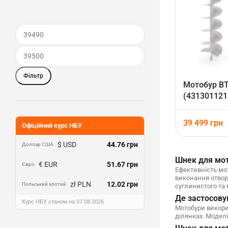
Фільтр
Мотобур BT
(431301121
39 499
грн
Офіційний курс НБУ
$ USD
44.76 грн
Доллар США
Шнек для мот
€ EUR
51.67 грн
Євро
Ефективність мо
виконання отвор
zł PLN
12.02 грн
Польський злотий
суглинистого та 
Де застосову
Курс НБУ станом на 07.08.2026
Мотобури викорис
ділянках. Моделі 