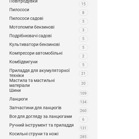
Повітродувки
15
Пилососи
8
Пилососи садові
5
Мотопомпи бензинові
3
Подрібнювачі садові
5
Культиватори бензинові
5
Компресори автомобільні
2
Комбідвигуни
5
Приладдя для акумуляторної
21
техніки
Мастила та мастильні
20
матеріали
Шини
109
Ланцюги
134
Запчастини для ланцюгів
260
Все для догляду за ланцюгами
6
Ручний інструмент та приладдя
131
Косильні струни та ножі
285