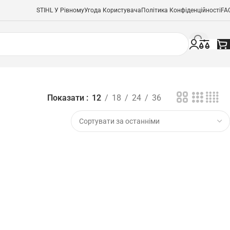
STIHL У Рівному
Угода Користувача
Політика Конфіденційності
FA
Показати
12
18
24
36