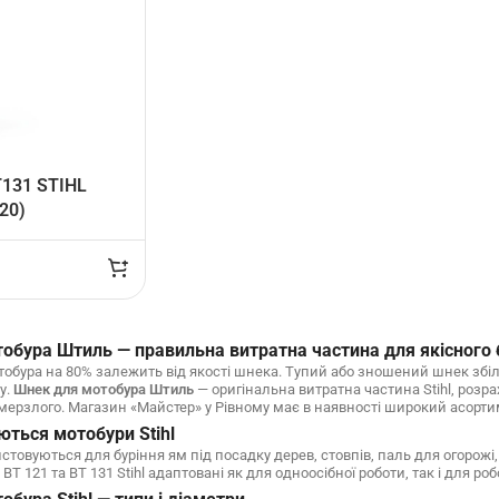
131 STIHL
20)
обура Штиль — правильна витратна частина для якісного 
тобура на 80% залежить від якості шнека. Тупий або зношений шнек збіл
у.
Шнек для мотобура Штиль
— оригінальна витратна частина Stihl, розрах
мерзлого. Магазин «Майстер» у Рівному має в наявності широкий асортим
ються мотобури Stihl
товуються для буріння ям під посадку дерев, стовпів, паль для огорожі
BT 121 та BT 131 Stihl адаптовані як для одноосібної роботи, так і для ро