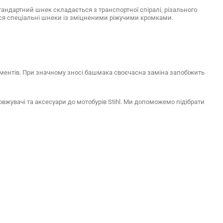
тандартний шнек складається з транспортної спіралі, різального
ься спеціальні шнеки із зміцненими ріжучими кромками.
лементів. При значному зносі башмака своєчасна заміна запобіжить
вжувачі та аксесуари до мотобурів Stihl. Ми допоможемо підібрати