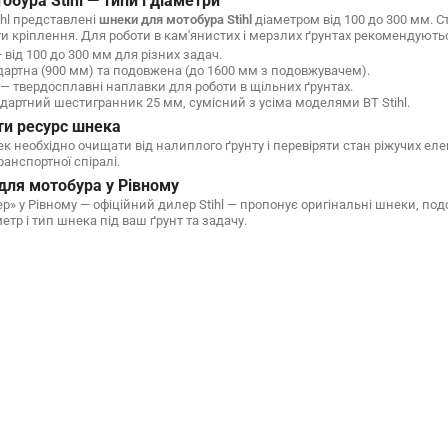
бура Stihl — типи і діаметри
ihl представлені
шнеки для мотобура Stihl
діаметром від 100 до 300 мм. С
и кріплення. Для роботи в кам'янистих і мерзлих ґрунтах рекомендуют
 від 100 до 300 мм для різних задач.
артна (900 мм) та подовжена (до 1600 мм з подовжувачем).
— твердосплавні наплавки для роботи в щільних ґрунтах.
дартний шестигранник 25 мм, сумісний з усіма моделями BT Stihl.
и ресурс шнека
к необхідно очищати від налиплого ґрунту і перевіряти стан ріжучих е
нспортної спіралі.
для мотобура у Рівному
» у Рівному — офіційний дилер Stihl — пропонує оригінальні шнеки, подо
тр і тип шнека під ваш ґрунт та задачу.