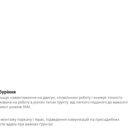
буріння
ьшує навантаження на двигун, сповільнює роботу і знижує точність
ована на роботу в різних типах ґрунту: від легкого піщаного до важкого
ент шнеків Stihl.
, монтажу паркану і терас, підведення комунікацій на присадибних
боти вдвох при важких ґрунтах.