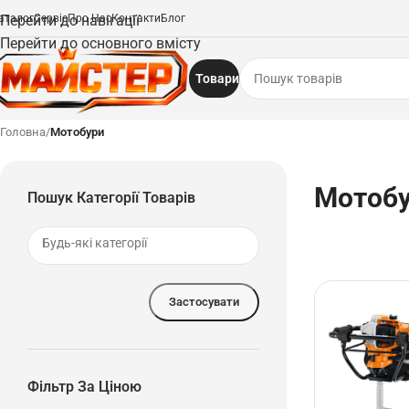
аталог
Перейти до навігації
Сервіс
Про Нас
Контакти
Блог
Перейти до основного вмісту
Товари
Головна
/
Мотобури
Мотоб
Пошук Категорії Товарів
Застосувати
Фільтр За Ціною