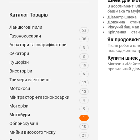
Шнек для мото
В асортименті St
башмака та муфт
Каталог Товарів
Діаметр шнека
—
Довжина
— станд
Ріжучий башмак
Ланцюгові пили
53
Кріплення
— стан
Газонокосарки
Як продовжит
38
Аератори та скарифікатори
Після роботи шне
3
пошкодженню тра
Секатори
3
Купити шнек 
Кущорізи
Магазин «Майстер
19
правильний діаме
Висоторізи
6
Тримери електричні
17
Мотокоси
13
Мінітрактори-газонокосарки
4
Моторізи
5
Мотобури
1
Обприскувачі
10
Мийки високого тиску
21