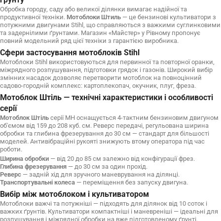
Обробка городу, саду або великої ділянки вимагає надійної та
продуктивної техніки.
Мотоблоки Штиль
— це бензинові культиватори з
потужними двигунами Stihl, що справляються з важкими суглинковими
та задернілими ґрунтами. Магазин «Майстер» у Рівному пропонує
повний модельний ряд цієї техніки з гарантією виробника.
Сфери застосування мотоблоків Stihl
Мотоблоки Stihl використовуються для первинної та повторної оранки,
міжрядного розпушування, підготовки грядок і газонів. Широкий вибір
змінних насадок дозволяє перетворити мотоблок на повноцінний
садово-городній комплекс: картоплекопач, окучник, плуг, фреза.
Мотоблок Штіль — технічні характеристики і особливості
серії
Мотоблок Штіль
серії MH оснащується 4-тактним бензиновим двигуном
об'ємом від 159 до 208 куб. см. Реверс передачі, регульована ширина
обробки та глибина фрезерування до 30 см — стандарт для більшості
моделей. Антивібраційні рукояті знижують втому оператора під час
роботи.
Ширина обробки
— від 20 до 85 см залежно від конфігурації фрез.
Глибина фрезерування
— до 30 см за один прохід.
Реверс
— задній хід для зручного маневрування на ділянці.
Транспортувальні колеса
— переміщення без запуску двигуна.
Вибір між мотоблоком і культиватором
Мотоблоки важчі та потужніші — підходять для ділянок від 10 соток і
важких ґрунтів. Культиватори компактніші і маневреніші — ідеальні для
розпушування і міжрядної обробки на вже підготовленому ґрунті.