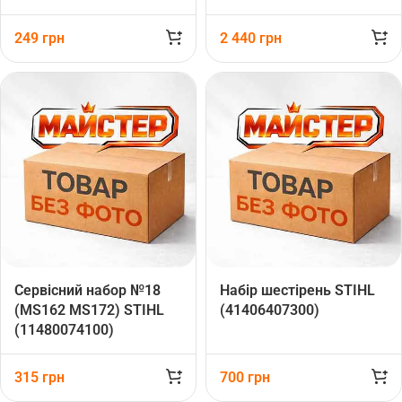
STIHL (00010071002)
249
грн
2 440
грн
Сервісний набор №18
Набір шестірень STIHL
(MS162 MS172) STIHL
(41406407300)
(11480074100)
315
грн
700
грн