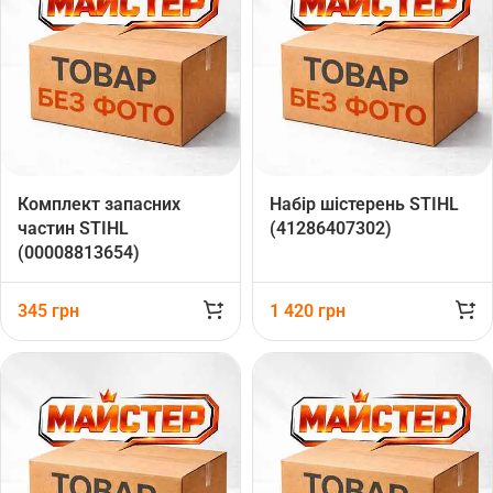
Комплект запасних
Набір шістерень STIHL
частин STIHL
(41286407302)
(00008813654)
345
грн
1 420
грн