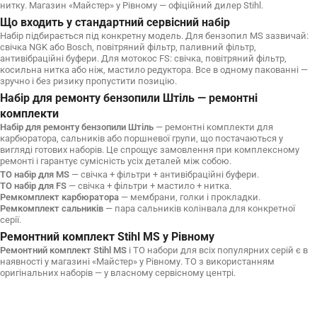
нитку. Магазин «Майстер» у Рівному — офіційний дилер Stihl.
Що входить у стандартний сервісний набір
Набір підбирається під конкретну модель. Для бензопил MS зазвичай:
свічка NGK або Bosch, повітряний фільтр, паливний фільтр,
антивібраційні буфери. Для мотокос FS: свічка, повітряний фільтр,
косильна нитка або ніж, мастило редуктора. Все в одному пакованні —
зручно і без ризику пропустити позицію.
Набір для ремонту бензопили Штіль — ремонтні
комплекти
Набір для ремонту бензопили Штіль
— ремонтні комплекти для
карбюратора, сальників або поршневої групи, що постачаються у
вигляді готових наборів. Це спрощує замовлення при комплексному
ремонті і гарантує сумісність усіх деталей між собою.
ТО набір для MS
— свічка + фільтри + антивібраційні буфери.
ТО набір для FS
— свічка + фільтри + мастило + нитка.
Ремкомплект карбюратора
— мембрани, голки і прокладки.
Ремкомплект сальників
— пара сальників колінвала для конкретної
серії.
Ремонтний комплект Stihl MS у Рівному
Ремонтний комплект Stihl MS
і ТО набори для всіх популярних серій є в
наявності у магазині «Майстер» у Рівному. ТО з використанням
оригінальних наборів — у власному сервісному центрі.