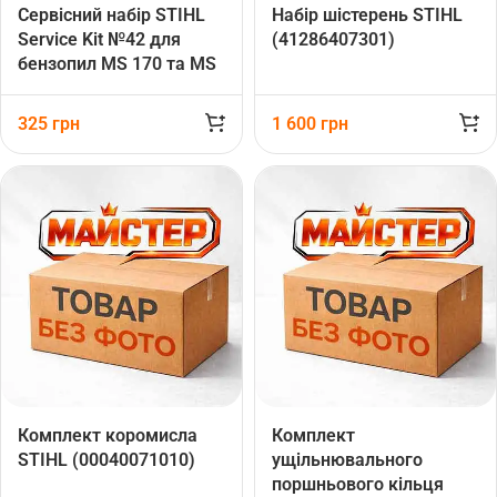
Сервісний набір STIHL
Набір шістерень STIHL
Service Kit №42 для
(41286407301)
бензопил MS 170 та MS
180
325
грн
1 600
грн
Комплект коромисла
Комплект
STIHL (00040071010)
ущільнювального
поршньового кільця