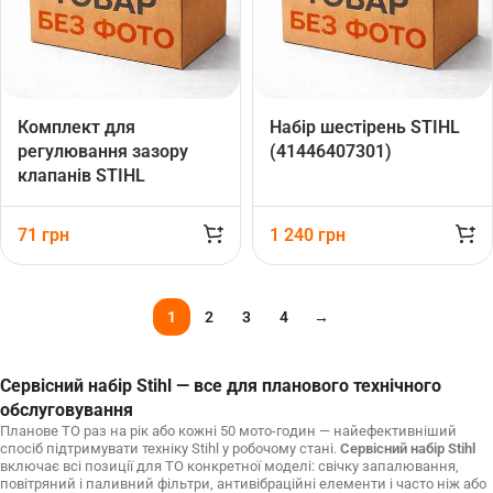
Комплект для
Набір шестірень STIHL
регулювання зазору
(41446407301)
клапанів STIHL
(42830071001)
71
грн
1 240
грн
1
2
3
4
→
Сервісний набір Stihl — все для планового технічного
обслуговування
Планове ТО раз на рік або кожні 50 мото-годин — найефективніший
спосіб підтримувати техніку Stihl у робочому стані.
Сервісний набір Stihl
включає всі позиції для ТО конкретної моделі: свічку запалювання,
повітряний і паливний фільтри, антивібраційні елементи і часто ніж або