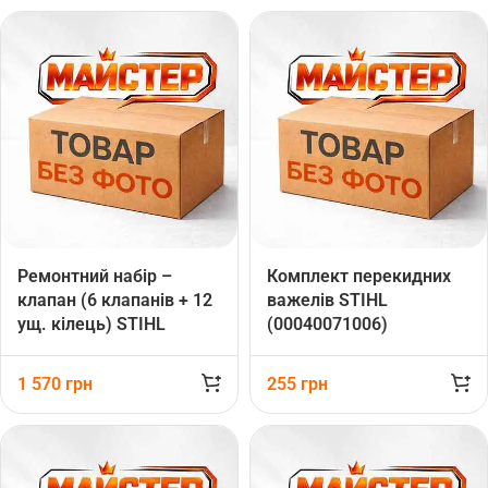
Ремонтний набір –
Комплект перекидних
клапан (6 клапанів + 12
важелів STIHL
ущ. кілець) STIHL
(00040071006)
(47387006200)
1 570
грн
255
грн