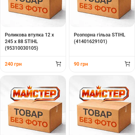
Роликова втулка 12 х
Розпорна гільза STIHL
245 х 88 STIHL
(41401629101)
(95310030105)
240
грн
90
грн