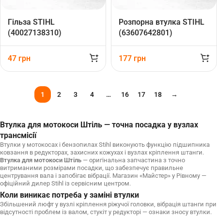
Гільза STIHL
Розпорна втулка STIHL
(40027138310)
(63607642801)
47
грн
177
грн
1
2
3
4
…
16
17
18
→
Втулка для мотокоси Штіль — точна посадка у вузлах
трансмісії
Втулки у мотокосах і бензопилах Stihl виконують функцію підшипника
ковзання в редукторах, захисних кожухах і вузлах кріплення штанги.
Втулка для мотокоси Штіль
— оригінальна запчастина з точно
витриманими розмірами посадки, що забезпечує правильне
центрування вала і запобігає вібрації. Магазин «Майстер» у Рівному —
офіційний дилер Stihl із сервісним центром.
Коли виникає потреба у заміні втулки
Збільшений люфт у вузлі кріплення ріжучої головки, вібрація штанги при
відсутності проблем із валом, стукіт у редукторі — ознаки зносу втулки.