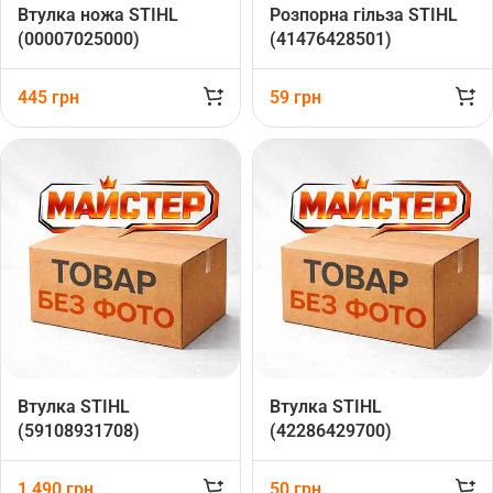
Втулка ножа STIHL
Розпорна гільза STIHL
(00007025000)
(41476428501)
445
грн
59
грн
Втулка STIHL
Втулка STIHL
(59108931708)
(42286429700)
1 490
грн
50
грн