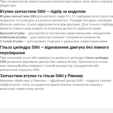
При несвоєчасній заміні зношена втулка прискорює знос вала і корпусу
редуктора.
Втулки запчастини Stihl — підбір за моделлю
Втулки запчастини Stihl
для мотокос серій FS і FC підбираються строго за
моделлю та позицією в каталозі запчастин. Розміри посадки і матеріал
(бронза, нейлон, сталь) відрізняються між вузлами. Для точного підбору
вкажіть повну назву моделі та позначку деталі із сервісної схеми.
Бронзові втулки
— для вузлів із постійним навантаженням і мащенням.
Нейлонові втулки
— для захисних кожухів і напрямних елементів.
Сталеві втулки
— для рухомих з'єднань з ударними навантаженнями.
Гільза циліндра Stihl — відновлення двигуна без повного
перебирання
При значному зносі або задирах на дзеркалі циліндра
гільза циліндра
Stihl
дозволяє відновити двигун без заміни блоку. Оригінальна гільза
має термообробку поверхні і точний розмір під стандартний або
ремонтний поршень Stihl.
Запчастини втулки та гільзи Stihl у Рівному
Магазин «Майстер» у Рівному — офіційний дилер Stihl — надасть точний
підбір втулок і гільз за моделлю вашої техніки та виконає заміну у
власному сервісному центрі.