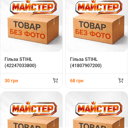
Гільза STIHL
Гільза STIHL
(42247033800)
(41807907200)
30
грн
68
грн