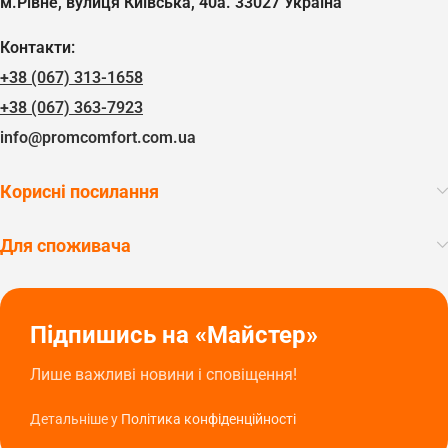
м.Рівне, вулиця Київська, 40а. 33027 Україна
Контакти:
+38 (067) 313-1658
+38 (067) 363-7923
info@promcomfort.com.ua
Корисні посилання
Для споживача
Підпишись на «Майстер»
Лише важливі новини і сповіщення!
Детальніше у
Політика конфіденційності