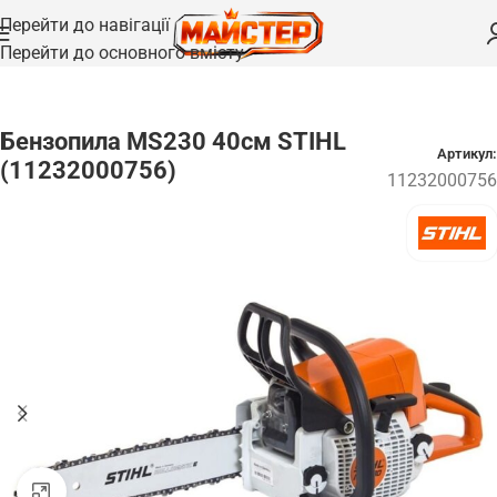
Перейти до навігації
Перейти до основного вмісту
Головна
/
Ланцюгові пили
/
Бензопили
Бензопила MS230 40см STIHL
Артикул:
(11232000756)
11232000756
Натисніть, щоб збільшити