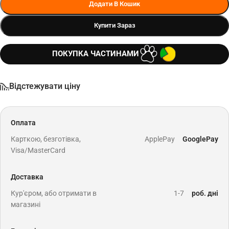
Додати В Кошик
Купити Зараз
ПОКУПКА ЧАСТИНАМИ
Відстежувати ціну
Оплата
Карткою, безготівка,
ApplePay
GooglePay
Visa/MasterCard
Доставка
Кур'єром, або отримати в
1-7
роб. дні
магазині