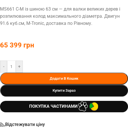
MS661 C-M із шиною 63 см — для валки великих дерев і
розпилювання колод максимального діаметра. Двигун
91.6 куб.см, M-Tronic, доставка по Рівному.
65 399
грн
-
+
Додати В Кошик
Купити Зараз
ПОКУПКА ЧАСТИНАМИ
Відстежувати ціну