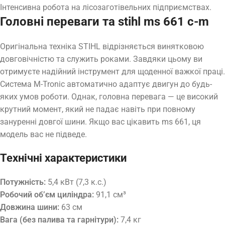
Інтенсивна робота на лісозаготівельних підприємствах.
Головні переваги та stihl ms 661 c-m
Оригінальна техніка STIHL відрізняється винятковою
довговічністю та служить роками. Завдяки цьому ви
отримуєте надійний інструмент для щоденної важкої праці.
Система M-Tronic автоматично адаптує двигун до будь-
яких умов роботи. Однак, головна перевага — це високий
крутний момент, який не падає навіть при повному
зануренні довгої шини. Якщо вас цікавить ms 661, ця
модель вас не підведе.
Технічні характеристики
Потужність:
5,4 кВт (7,3 к.с.)
Робочий об’єм циліндра:
91,1 см³
Довжина шини:
63 см
Вага (без палива та гарнітури):
7,4 кг