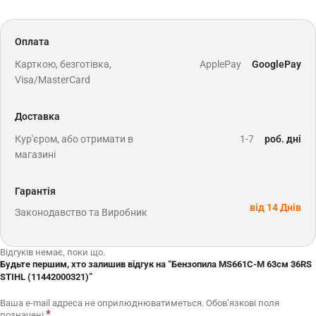
Оплата
Карткою, безготівка,
ApplePay
GooglePay
Visa/MasterCard
Доставка
Кур'єром, або отримати в
1-7
роб. дні
магазині
Гарантія
від 14 Днів
Законодавство та Виробник
Відгуків немає, поки що.
Будьте першим, хто залишив відгук на “Бензопила MS661C-M 63см 36RS
STIHL (11442000321)”
Ваша e-mail адреса не оприлюднюватиметься.
Обов’язкові поля
*
позначені