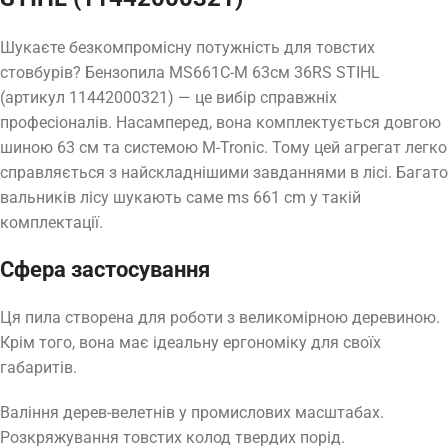
Шукаєте безкомпромісну потужність для товстих
стовбурів? Бензопила MS661C-M 63см 36RS STIHL
(артикул 11442000321) — це вибір справжніх
професіоналів. Насамперед, вона комплектується довгою
шиною 63 см та системою M-Tronic. Тому цей агрегат легко
справляється з найскладнішими завданнями в лісі. Багато
вальників лісу шукають саме ms 661 cm у такій
комплектації.
Сфера застосування
Ця пила створена для роботи з великомірною деревиною.
Крім того, вона має ідеальну ергономіку для своїх
габаритів.
Ваління дерев-велетнів у промислових масштабах.
Розкряжування товстих колод твердих порід.