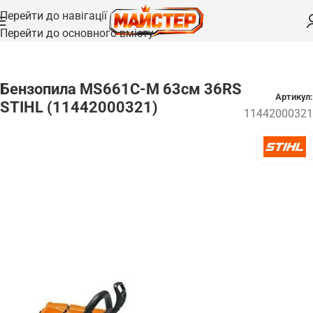
Перейти до навігації
Перейти до основного вмісту
Головна
/
Ланцюгові пили
/
Бензопили
Бензопила MS661C-M 63см 36RS
Артикул:
STIHL (11442000321)
11442000321