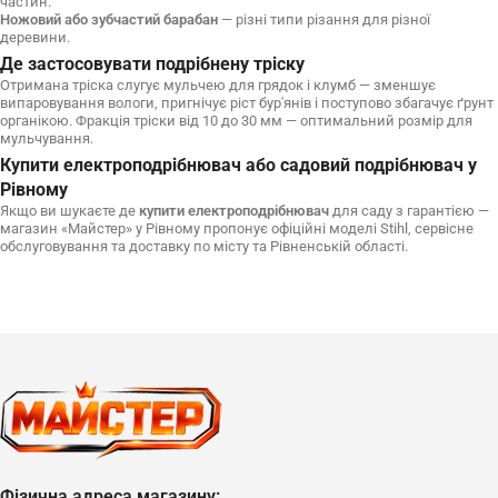
частин.
Ножовий або зубчастий барабан
— різні типи різання для різної
деревини.
Де застосовувати подрібнену тріску
Отримана тріска слугує мульчею для грядок і клумб — зменшує
випаровування вологи, пригнічує ріст бур'янів і поступово збагачує ґрунт
органікою. Фракція тріски від 10 до 30 мм — оптимальний розмір для
мульчування.
Купити електроподрібнювач або садовий подрібнювач у
Рівному
Якщо ви шукаєте де
купити електроподрібнювач
для саду з гарантією —
магазин «Майстер» у Рівному пропонує офіційні моделі Stihl, сервісне
обслуговування та доставку по місту та Рівненській області.
Фізична адреса магазину: