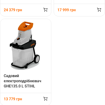
(60080111130)
(60070111150)
24 379
грн
17 999
грн
Садовий
електроподрібнювач
GHE135.0 L STIHL
(60130111140)
13 779
грн