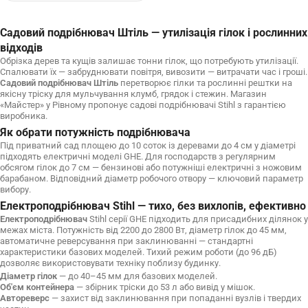
Садовий подрібнювач Штіль — утилізація гілок і рослинних
відходів
Обрізка дерев та кущів залишає тонни гілок, що потребують утилізації.
Спалювати їх — забруднювати повітря, вивозити — витрачати час і гроші.
Садовий подрібнювач Штіль
перетворює гілки та рослинні рештки на
якісну тріску для мульчування клумб, грядок і стежин. Магазин
«Майстер» у Рівному пропонує садові подрібнювачі Stihl з гарантією
виробника.
Як обрати потужність подрібнювача
Під приватний сад площею до 10 соток із деревами до 4 см у діаметрі
підходять електричні моделі GHE. Для господарств з регулярним
обсягом гілок до 7 см — бензинові або потужніші електричні з ножовим
барабаном. Відповідний діаметр робочого отвору — ключовий параметр
вибору.
Електроподрібнювач Stihl — тихо, без вихлопів, ефективно
Електроподрібнювач
Stihl серії GHE підходить для присадибних ділянок у
межах міста. Потужність від 2200 до 2800 Вт, діаметр гілок до 45 мм,
автоматичне реверсування при заклинюванні — стандартні
характеристики базових моделей. Тихий режим роботи (до 96 дБ)
дозволяє використовувати техніку поблизу будинку.
Діаметр гілок
— до 40–45 мм для базових моделей.
Об'єм контейнера
— збірник тріски до 53 л або вивід у мішок.
Автореверс
— захист від заклинювання при попаданні вузлів і твердих