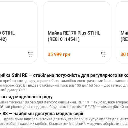
 STIHL
Мийка RE170 Plus STIHL
Ми
42)
(RE010114541)
(RE
35 999
грн
30
ийка Stihl RE — стабільна потужність для регулярного вик
 прибирання двору, тераси або автомобіля електрична мийка залишає
 мережі 220 В і видає стабільний тиск від 100 до 160 бар — достатньо д
ний дилер Stihl.
l: огляд модельного ряду
ийка тиском 100 бар для легкого очищення. RE 110 — 120 бар, вже впораєт
ійний рівень для твердих забруднень і автохімії. RE 270 — комерційний 
E 88 — найбільш доступна модель серії
— правильна відправна точка для тих, хто вперше купує апарат для митт
автомобіля і садових меблів. Компактний і легкий — зручно зберігати наві