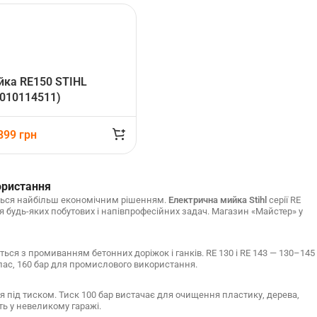
йка RE150 STIHL
010114511)
 899
грн
ористання
ться найбільш економічним рішенням.
Електрична мийка Stihl
серії RE
ля будь-яких побутових і напівпрофесійних задач. Магазин «Майстер» у
ься з промиванням бетонних доріжок і ганків. RE 130 і RE 143 — 130–145
клас, 160 бар для промислового використання.
я під тиском. Тиск 100 бар вистачає для очищення пластику, дерева,
ть у невеликому гаражі.