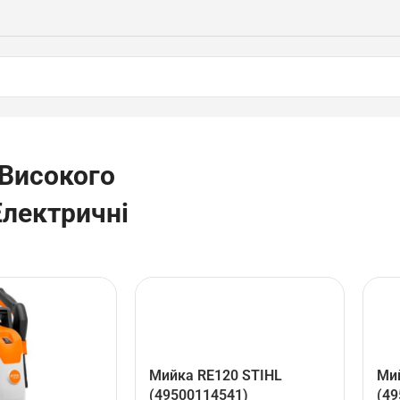
Високого
Електричні
Мийка RE120 STIHL
Ми
(49500114541)
(49