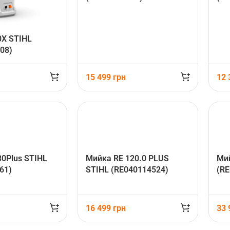
X STIHL
08)
15 499
грн
12
0Plus STIHL
Мийка RE 120.0 PLUS
Ми
61)
STIHL (RE040114524)
(RE
16 499
грн
33