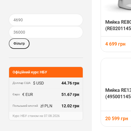
Мийка RE80
(RE0201145
4 699
грн
Фільтр
Офіційний курс НБУ
$ USD
44.76 грн
Доллар США
Мийка RE13
€ EUR
51.67 грн
Євро
(495001145
zł PLN
12.02 грн
Польський злотий
Курс НБУ станом на 07.08.2026
20 599
грн