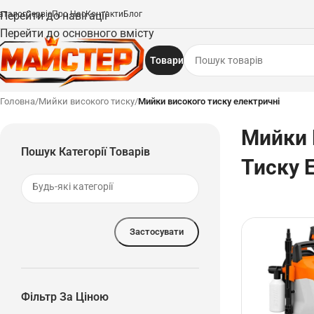
аталог
Перейти до навігації
Сервіс
Про Нас
Контакти
Блог
Перейти до основного вмісту
Товари
Головна
/
Мийки високого тиску
/
Мийки високого тиску електричні
Мийки 
Пошук Категорії Товарів
Тиску 
Застосувати
Фільтр За Ціною