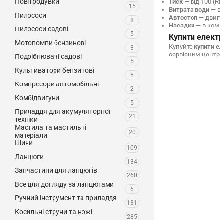
Повітродувки
Тиск
— від 100 (RE
15
Витрата води
— в
Пилососи
Автостоп
— двигу
8
Насадки
— в комп
Пилососи садові
5
Купити електр
Мотопомпи бензинові
Купуйте
купити е
3
сервісним центр
Подрібнювачі садові
5
Культиватори бензинові
5
Компресори автомобільні
2
Комбідвигуни
5
Приладдя для акумуляторної
21
техніки
Мастила та мастильні
20
матеріали
Шини
109
Ланцюги
134
Запчастини для ланцюгів
260
Все для догляду за ланцюгами
6
Ручний інструмент та приладдя
131
Косильні струни та ножі
285