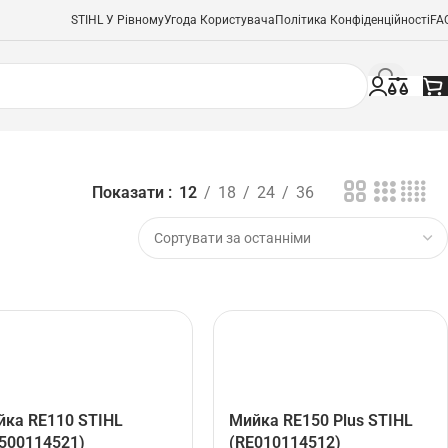
STIHL У Рівному
Угода Користувача
Політика Конфіденційності
FA
Показати
12
18
24
36
йка RE110 STIHL
Мийка RE150 Plus STIHL
500114521)
(RE010114512)