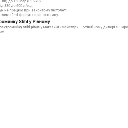
 88) до 160 бар (RE 270).
ід 330 до 600 л/год.
н не працює при закритому пістолеті.
лекті 2–4 форсунки різного типу.
омийку Stihl у Рівному
лектромийку Stihl рівне
у магазині «Майстер» — офіційному дилері з широ
ом.