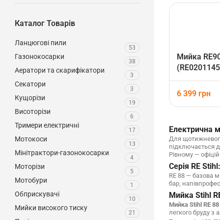
Каталог Товарів
Ланцюгові пили
53
Мийка RE90
Газонокосарки
38
(RE0201145
Аератори та скарифікатори
3
Секатори
3
6 399
грн
Кущорізи
19
Висоторізи
6
Тримери електричні
Електрична м
17
Мотокоси
Для щотижневого
13
підключається до
Мінітрактори-газонокосарки
Рівному — офіцій
4
Серія RE Stih
Моторізи
5
RE 88 — базова м
Мотобури
бар, напівпрофес
1
Обприскувачі
Мийка Stihl R
10
Мийка Stihl RE 88
Мийки високого тиску
легкого бруду з 
21