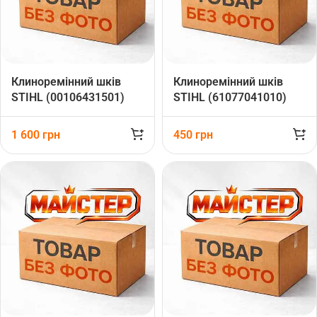
Клиноремінний шків
Клиноремінний шків
STIHL (00106431501)
STIHL (61077041010)
1 600
грн
450
грн