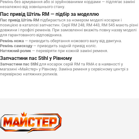
Ремінь без армування або зі зруйнованими кордами — підлягає заміні
незалежно від зовнішнього стану.
Пас привід Штіль RM — підбір за моделлю
Пас привід Штіль RM
підбирається за номером моделі косарки і
позицією в каталозі запчастин. Серії RM 248, RM 443, RM 545 мають різні
довжини і профілі ременів. При замовленні вкажіть повну назву моделі
для гарантованого відповідника.
Ремінь ножа
— приводить обертання ножового валу від двигуна.
Ремінь самоходу
— приводить задній привід коліс.
Натяжний ролик
— перевіряти при кожній заміні ременя.
Запчастини пас Stihl у Рівному
Запчастини пас Stihl
для косарок серій RM та RMA є в наявності у
магазині «Майстер» у Рівному. Заміна ременя у сервісному центрі з
перевіркою натяжних роликів.