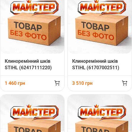
Клиноремінний шків
Клиноремінний шків
STIHL (62417111220)
STIHL (61707002511)
1 460
грн
3 510
грн