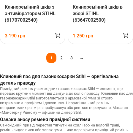
Клиноремінний шків з
Клиноремінний шків в
антивібратором STIHL
зборі STIHL
(61707002540)
(63647002500)
3 190
грн
1 250
грн
1
2
3
→
Клиновий пас для газонокосарки Stihl — оригінальна
деталь приводу
Привідний ремінь у самохідних газонокосарках Stihl — елемент, що
передає крутний момент від двигуна до коліс приводу.
Клиновий пас для
газонокосарки Stihl
виготовляється з армованої гуми зі строго
витриманим профілем і довжиною. Неоригінальний ремінь
неправильних розмірів пробуксовує або рветься передчасно. Магазин
«Майстер» у Рівному — офіційний дилер Stihl.
Ознаки зносу ременя привідної системи
Самохідний привід перестав тягнути на схилі або на вологій траві,
ремінь видає писк або запах гуми — час перевірити привідний ремінь.