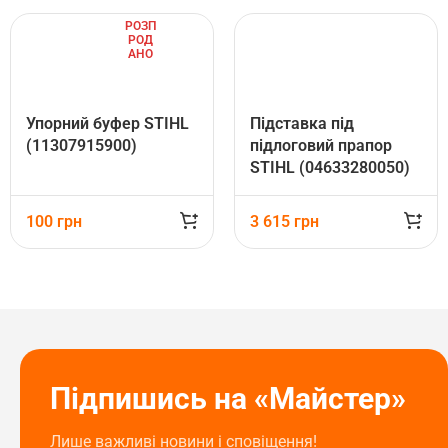
РОЗП
РОД
АНО
Упорний буфер STIHL
Підставка під
(11307915900)
підлоговий прапор
STIHL (04633280050)
100
грн
3 615
грн
Підпишись на «Майстер»
Лише важливі новини і сповіщення!