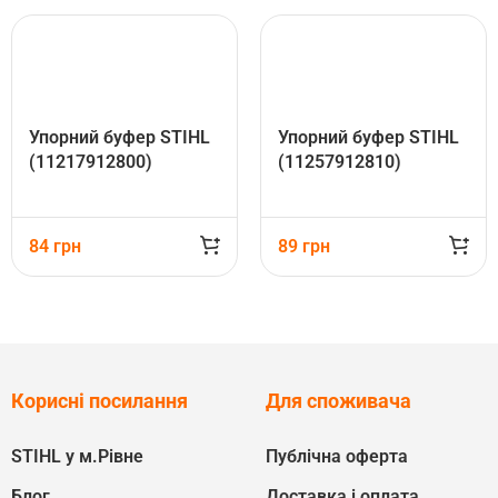
Упорний буфер STIHL
Упорний буфер STIHL
(11217912800)
(11257912810)
84
грн
89
грн
Корисні посилання
Для споживача
STIHL у м.Рівне
Публічна оферта
Блог
Доставка і оплата