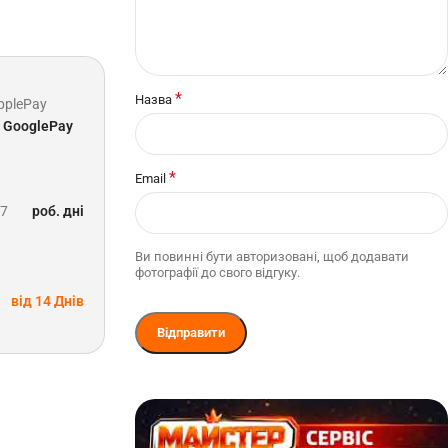
*
Назва
pplePay
GooglePay
*
Email
-7
роб. дні
Ви повинні бути авторизовані, щоб додавати
фотографії до свого відгуку.
від 14 Днів