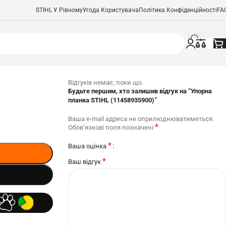
STIHL У Рівному
Угода Користувача
Політика Конфіденційності
FA
Відгуків немає, поки що.
Будьте першим, хто залишив відгук на “Упорна
планка STIHL (11458935900)”
Ваша e-mail адреса не оприлюднюватиметься.
*
Обов’язкові поля позначені
*
Ваша оцінка
*
Ваш відгук