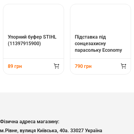
Упорний буфер STIHL
Підставка під
(11397915900)
сонцезахисну
парасольку Economy
STIHL (04633510025)
89
грн
790
грн
Фізична адреса магазину:
м.Рівне, вулиця Київська, 40а. 33027 Україна