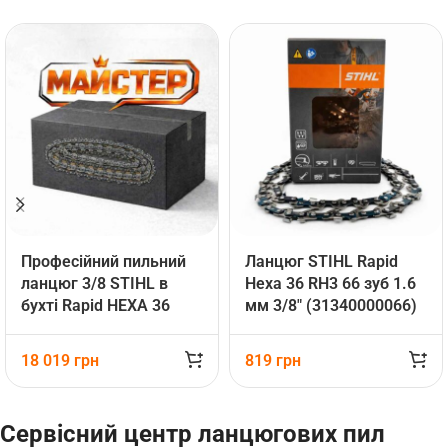
Професійний пильний
Ланцюг STIHL Rapid
ланцюг 3/8 STIHL в
Hexa 36 RH3 66 зуб 1.6
бухті Rapid HEXA 36
мм 3/8″ (31340000066)
RH3 (31340001640)
18 019
грн
819
грн
Сервісний центр ланцюгових пил