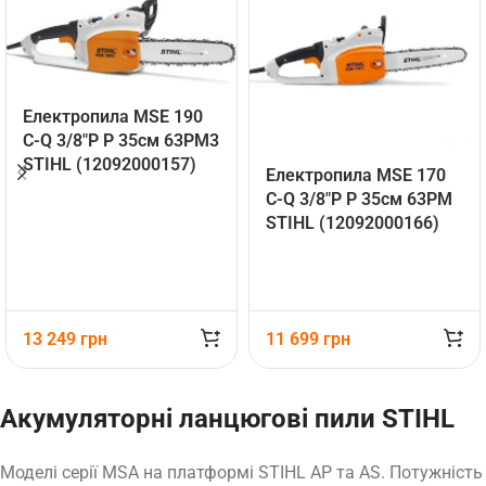
Електропила MSE 190
C-Q 3/8″P P 35см 63РМ3
STIHL (12092000157)
Електропила MSE 170
C-Q 3/8″P P 35см 63PM
STIHL (12092000166)
13 249
грн
11 699
грн
Акумуляторні ланцюгові пили STIHL
Моделі серії MSA на платформі STIHL AP та AS. Потужність