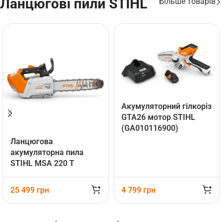
Ланцюгові пили STIHL
Більше товарів
Акумуляторний гілкоріз
GTA26 мотор STIHL
(GA010116900)
Ланцюгова
акумуляторна пила
STIHL MSA 220 T
(MA012000063)
25 499
грн
4 799
грн