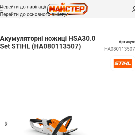
Перейти до навігації
Перейти до основного вмісту
Головна
/
Кущорізи
/
Кущорізи акумуляторні
Акумуляторні ножиці HSA30.0
Артикул:
Set STIHL (HA080113507)
HA080113507