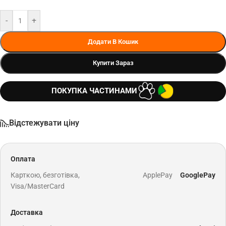
-
+
Додати В Кошик
Купити Зараз
ПОКУПКА ЧАСТИНАМИ
Відстежувати ціну
Оплата
Карткою, безготівка,
ApplePay
GooglePay
Visa/MasterCard
Доставка