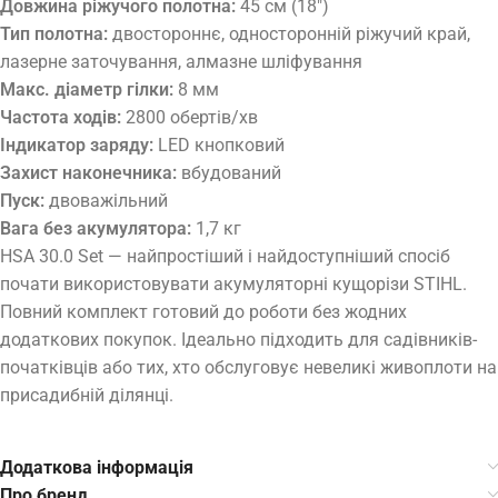
Довжина ріжучого полотна:
45 см (18″)
Тип полотна:
двостороннє, односторонній ріжучий край,
лазерне заточування, алмазне шліфування
Макс. діаметр гілки:
8 мм
Частота ходів:
2800 обертів/хв
Індикатор заряду:
LED кнопковий
Захист наконечника:
вбудований
Пуск:
двоважільний
Вага без акумулятора:
1,7 кг
HSA 30.0 Set — найпростіший і найдоступніший спосіб
почати використовувати акумуляторні кущорізи STIHL.
Повний комплект готовий до роботи без жодних
додаткових покупок. Ідеально підходить для садівників-
початківців або тих, хто обслуговує невеликі живоплоти на
присадибній ділянці.
Додаткова інформація
Про бренд