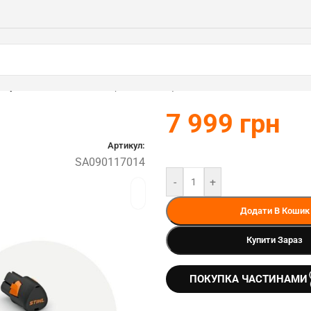
скувач SGA30.0 SET STIHL (SA090117014)
7 999
грн
Артикул:
SA090117014
-
+
Додати В Кошик
Купити Зараз
ПОКУПКА ЧАСТИНАМИ