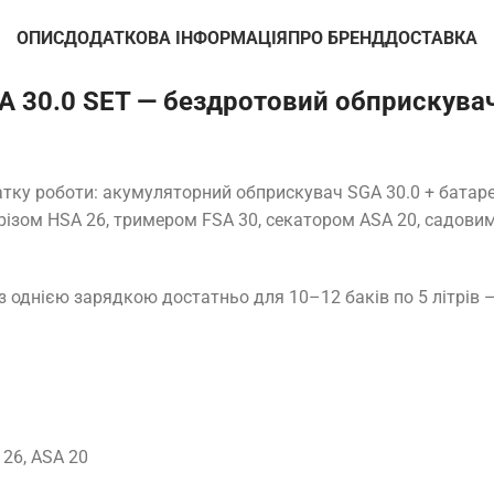
ОПИС
ДОДАТКОВА ІНФОРМАЦІЯ
ПРО БРЕНД
ДОСТАВКА
 30.0 SET — бездротовий обприскувач 
ку роботи: акумуляторний обприскувач SGA 30.0 + батарея A
орізом HSA 26, тримером FSA 30, секатором ASA 20, садов
Із однією зарядкою достатньо для 10–12 баків по 5 літрів 
 26, ASA 20