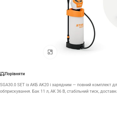
Натисніть, щоб збільшити
Порівняти
SGA30.0 SET із АКБ AK20 і зарядним — повний комплект д
обприскування. Бак 11 л, AK 36 В, стабільний тиск, доставк