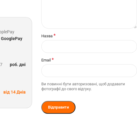
pplePay
*
Назва
GooglePay
*
Email
-7
роб. дні
Ви повинні бути авторизовані, щоб додавати
фотографії до свого відгуку.
від 14 Днів