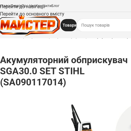
аталог
Перейти до навігації
Сервіс
Про Нас
Контакти
Блог
Перейти до основного вмісту
Товари
Головна
/
Обприскувачі
/
Обприскувачі акумуляторні
/
Акумуляторний обпри
Акумуляторний обприскувач
SGA30.0 SET STIHL
(SA090117014)