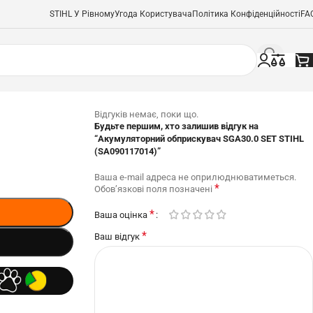
STIHL У Рівному
Угода Користувача
Політика Конфіденційності
FA
Відгуків немає, поки що.
Будьте першим, хто залишив відгук на
“Акумуляторний обприскувач SGA30.0 SET STIHL
(SA090117014)”
Ваша e-mail адреса не оприлюднюватиметься.
*
Обов’язкові поля позначені
*
Ваша оцінка
*
Ваш відгук