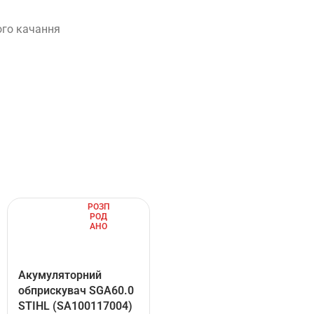
ого качання
РОЗП
РОД
АНО
Акумуляторний
обприскувач SGA60.0
STIHL (SA100117004)