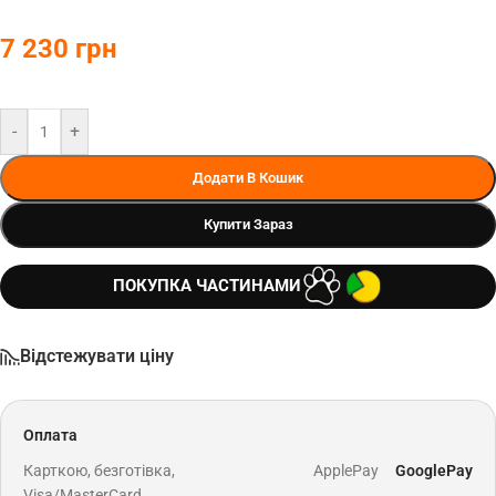
7 230
грн
-
+
Додати В Кошик
Купити Зараз
ПОКУПКА ЧАСТИНАМИ
Відстежувати ціну
Оплата
Карткою, безготівка,
ApplePay
GooglePay
Visa/MasterCard