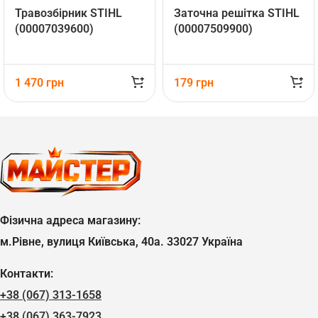
Травозбірник STIHL
Заточна решітка STIHL
(00007039600)
(00007509900)
1 470
грн
179
грн
Фізична адреса магазину:
м.Рівне, вулиця Київська, 40а. 33027 Україна
Контакти:
+38 (067) 313-1658
+38 (067) 363-7923