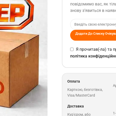
повідомимо вас, як тіл
знову з’явиться в наявн
Додати До Списку Очікув
Я прочитав(-ла) та
політика конфіденційн
Оплата
A
Карткою, безготівка,
Visa/MasterCard
Доставка
1
Кур'єром, або