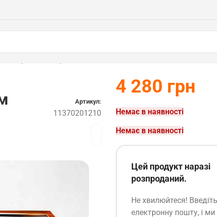
 STIHL (11370201210)
4 280
грн
м
Артикул:
Немає в наявності
11370201210
Немає в наявності
Цей продукт наразі
розпроданий.
Не хвилюйтеся! Введіт
електронну пошту, і ми