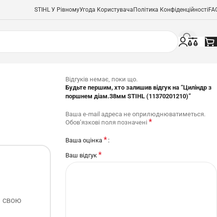
STIHL У Рівному
Угода Користувача
Політика Конфіденційності
FA
Відгуків немає, поки що.
Будьте першим, хто залишив відгук на “Циліндр з
поршнем діам.38мм STIHL (11370201210)”
Ваша e-mail адреса не оприлюднюватиметься.
*
Обов’язкові поля позначені
*
Ваша оцінка
*
Ваш відгук
ь свою