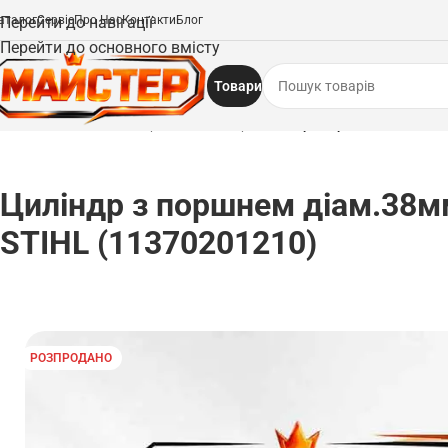
аталог
Перейти до навігації
Сервіс
Про Нас
Контакти
Блог
Перейти до основного вмісту
Товари
Головна
/
Запчастини
/
Поршні та циліндри
/
Циліндр з поршнем діам.38мм
Циліндр з поршнем діам.38м
STIHL (11370201210)
РОЗПРОДАНО