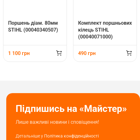
Поршень діам. 80мм
Комплект поршньових
STIHL (00040340507)
кілець STIHL
(00040071000)
1 100
грн
490
грн
Підпишись на «Майстер»
Лише важливі новини і сповіщення!
Детальніше у
Політика конфіденційності