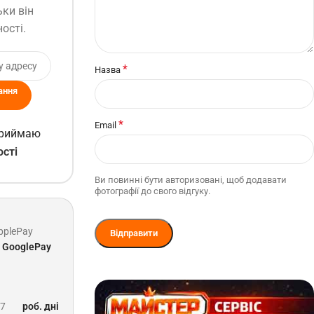
ьки він
ості.
*
Назва
ання
*
Email
 приймаю
ості
Ви повинні бути авторизовані, щоб додавати
фотографії до свого відгуку.
pplePay
GooglePay
-7
роб. дні