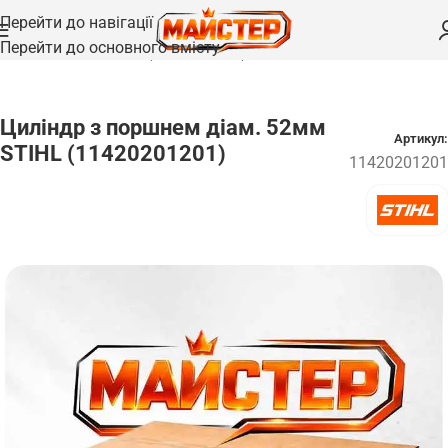
Перейти до навігації
Перейти до основного вмісту
Головна
/
Запчастини
/
Поршні та циліндри
Циліндр з поршнем діам. 52мм
Артикул:
STIHL (11420201201)
11420201201