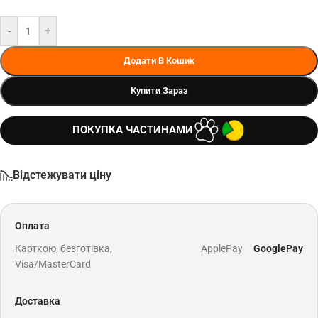
-
+
Додати В Кошик
Купити Зараз
ПОКУПКА ЧАСТИНАМИ
Відстежувати ціну
Оплата
Карткою, безготівка,
ApplePay
GooglePay
Visa/MasterCard
Доставка