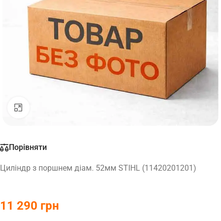
Натисніть, щоб збільшити
Порівняти
Циліндр з поршнем діам. 52мм STIHL (11420201201)
11 290
грн