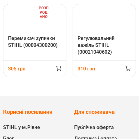
РОЗП
РОД
АНО
Перемикач зупинки
Регулювальний
STIHL (00004300200)
важіль STIHL
(00021040602)
305
грн
310
грн
Корисні посилання
Для споживача
STIHL у м.Рівне
Публічна оферта
Блог
Доставка і оплата