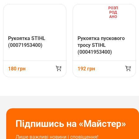
РОЗП
РОД
АНО
Рукоятка STIHL
Рукоятка пускового
(00071953400)
тросу STIHL
(00041953400)
180
грн
192
грн
Підпишись на «Майстер»
Лише важливі новини і сповіщення!