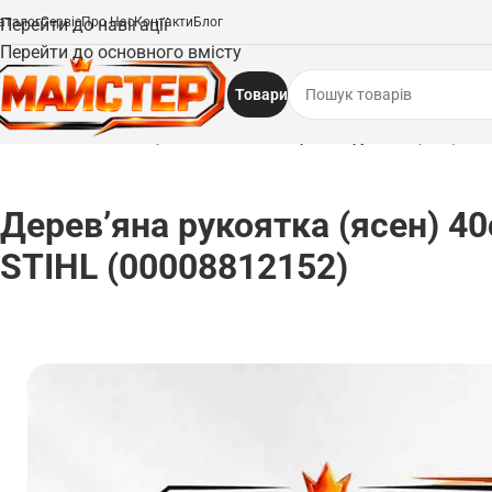
аталог
Перейти до навігації
Сервіс
Про Нас
Контакти
Блог
Перейти до основного вмісту
Товари
Головна
/
Запчастини
/
Рукоятки та важелі
/
Дерев’яна рукоятка (ясен) 40с
Дерев’яна рукоятка (ясен) 4
STIHL (00008812152)