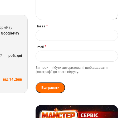
*
Назва
pplePay
GooglePay
*
Email
-7
роб. дні
Ви повинні бути авторизовані, щоб додавати
фотографії до свого відгуку.
від 14 Днів