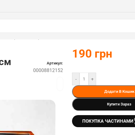
м STIHL (00008812152)
190
грн
0см
Артикул:
00008812152
-
+
Додати В Кошик
Купити Зараз
ПОКУПКА ЧАСТИНАМИ