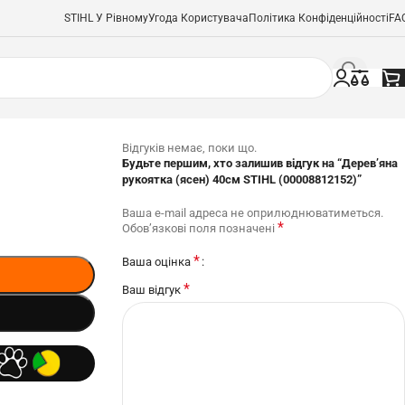
STIHL У Рівному
Угода Користувача
Політика Конфіденційності
FA
Відгуків немає, поки що.
Будьте першим, хто залишив відгук на “Дерев’яна
рукоятка (ясен) 40см STIHL (00008812152)”
Ваша e-mail адреса не оприлюднюватиметься.
*
Обов’язкові поля позначені
*
Ваша оцінка
*
Ваш відгук