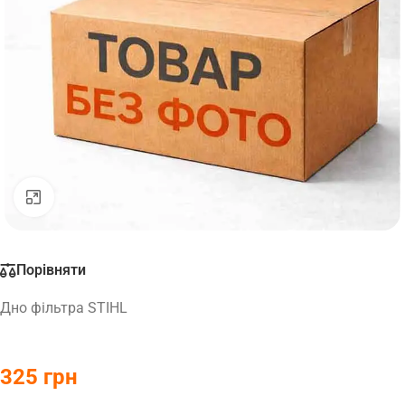
Натисніть, щоб збільшити
Порівняти
Дно фільтра STIHL
325
грн