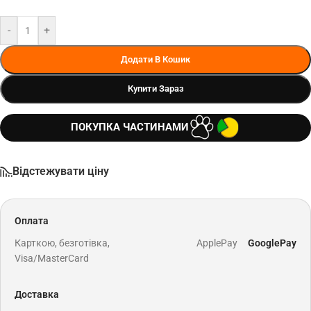
-
+
Додати В Кошик
Купити Зараз
ПОКУПКА ЧАСТИНАМИ
Відстежувати ціну
Оплата
Карткою, безготівка,
ApplePay
GooglePay
Visa/MasterCard
Доставка