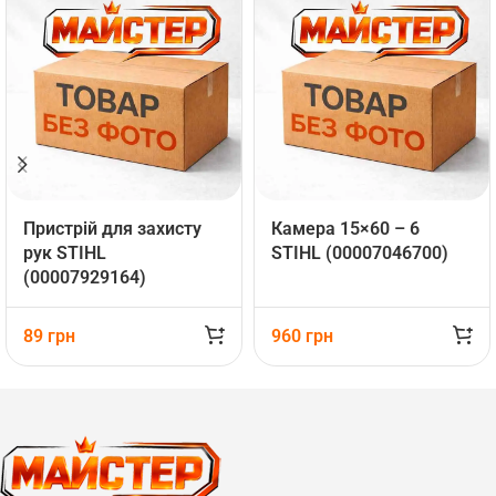
Пристрій для захисту
Камера 15×60 – 6
рук STIHL
STIHL (00007046700)
(00007929164)
89
грн
960
грн