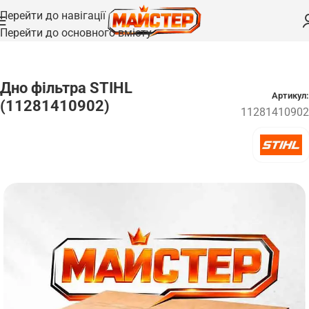
Перейти до навігації
Перейти до основного вмісту
Головна
/
Запчастини
Дно фільтра STIHL
Артикул:
(11281410902)
11281410902