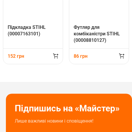
Підкладка STIHL
Футляр для
(00007163101)
комбіканістри STIHL
(00008810127)
152
грн
86
грн
Підпишись на «Майстер»
Лише важливі новини і сповіщення!