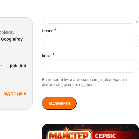
*
Назва
pplePay
GooglePay
*
Email
-7
роб. дні
Ви повинні бути авторизовані, щоб додавати
фотографії до свого відгуку.
від 14 Днів