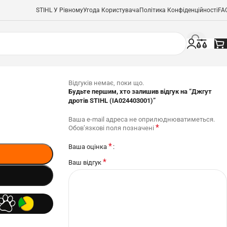
STIHL У Рівному
Угода Користувача
Політика Конфіденційності
FA
Відгуків немає, поки що.
Будьте першим, хто залишив відгук на “Джгут
дротів STIHL (IA024403001)”
Ваша e-mail адреса не оприлюднюватиметься.
*
Обов’язкові поля позначені
*
Ваша оцінка
*
Ваш відгук