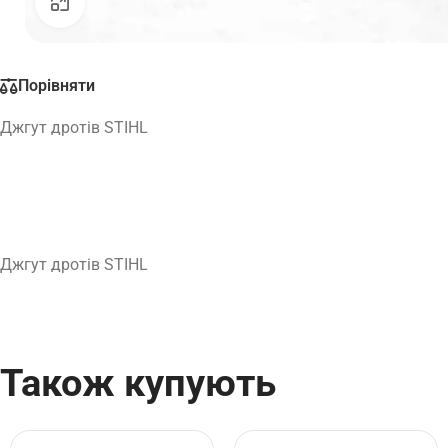
Натисніть, щоб збільшити
Порівняти
Джгут дротів STIHL
Джгут дротів STIHL
Також купують