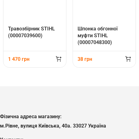
Травозбірник STIHL
Шпонка обгонної
(00007039600)
муфти STIHL
(00007048300)
1 470
грн
38
грн
Фізична адреса магазину:
м.Рівне, вулиця Київська, 40а. 33027 Україна