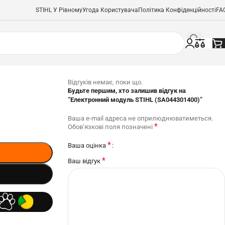
STIHL У Рівному
Угода Користувача
Політика Конфіденційності
FA
Відгуків немає, поки що.
Будьте першим, хто залишив відгук на
“Електронний модуль STIHL (SA044301400)”
Ваша e-mail адреса не оприлюднюватиметься.
*
Обов’язкові поля позначені
*
Ваша оцінка
*
Ваш відгук