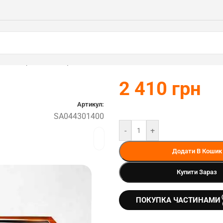
ь STIHL (SA044301400)
2 410
грн
Артикул:
SA044301400
-
+
Додати В Кошик
Купити Зараз
ПОКУПКА ЧАСТИНАМИ