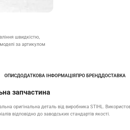
вління швидкістю,
 моделі за артикулом
ОПИС
ДОДАТКОВА ІНФОРМАЦІЯ
ПРО БРЕНД
ДОСТАВКА
ьна запчастина
нальна оригінальна деталь від виробника STIHL. Використо
іалів відповідно до заводських стандартів якості.