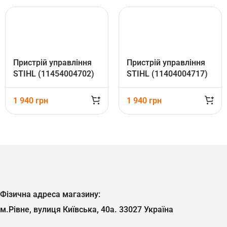
Пристрій управління
Пристрій управління
STIHL (11454004702)
STIHL (11404004717)
1 940
грн
1 940
грн
Фізична адреса магазину:
м.Рівне, вулиця Київська, 40а. 33027 Україна