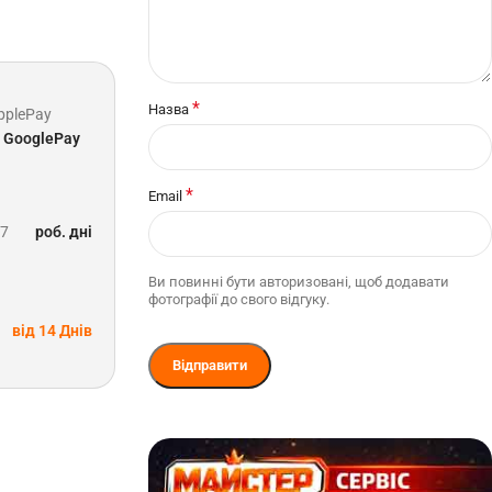
*
Назва
pplePay
GooglePay
*
Email
-7
роб. дні
Ви повинні бути авторизовані, щоб додавати
фотографії до свого відгуку.
від 14 Днів