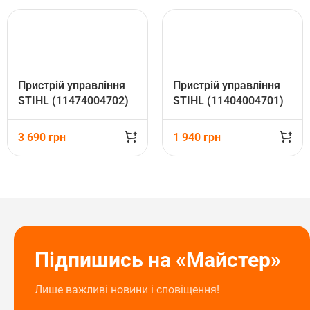
Пристрій управління
Пристрій управління
STIHL (11474004702)
STIHL (11404004701)
3 690
грн
1 940
грн
Підпишись на «Майстер»
Лише важливі новини і сповіщення!