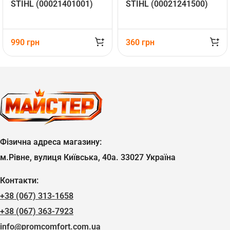
STIHL (00021401001)
STIHL (00021241500)
990
грн
360
грн
Фізична адреса магазину:
м.Рівне, вулиця Київська, 40а. 33027 Україна
Контакти:
+38 (067) 313-1658
+38 (067) 363-7923
info@promcomfort.com.ua