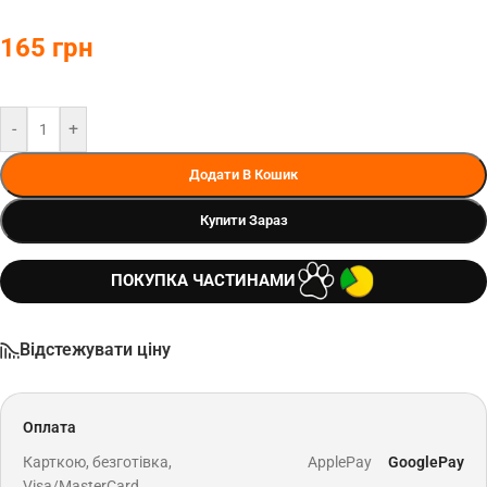
165
грн
-
+
Додати В Кошик
Купити Зараз
ПОКУПКА ЧАСТИНАМИ
Відстежувати ціну
Оплата
Карткою, безготівка,
ApplePay
GooglePay
Visa/MasterCard