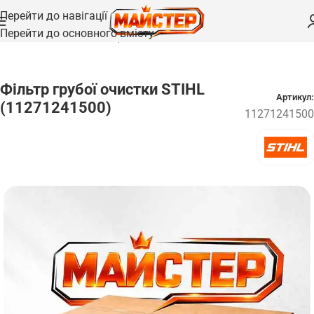
Перейти до навігації
Перейти до основного вмісту
Головна
/
Запчастини
/
Фільтри
Фільтр грубої очистки STIHL
Артикул:
(11271241500)
11271241500