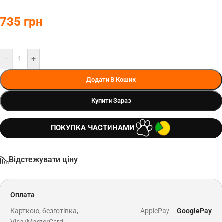
735
грн
-
+
Додати В Кошик
Купити Зараз
ПОКУПКА ЧАСТИНАМИ
Відстежувати ціну
Оплата
Карткою, безготівка,
ApplePay
GooglePay
Visa/MasterCard