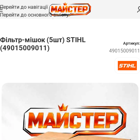
Перейти до навігації
Перейти до основного вмісту
Головна
/
Запчастини
/
Фільтри
Фільтр-мішок (5шт) STIHL
Артикул:
(49015009011)
49015009011