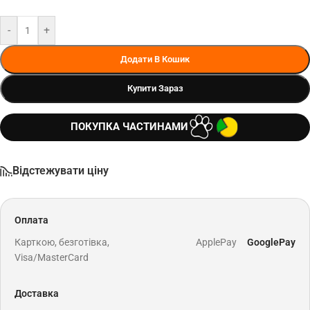
-
+
Додати В Кошик
Купити Зараз
ПОКУПКА ЧАСТИНАМИ
Відстежувати ціну
Оплата
Карткою, безготівка,
ApplePay
GooglePay
Visa/MasterCard
Доставка