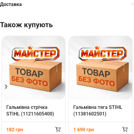
Доставка
Також купують
Гальмівна стрічка
Гальмівна тяга STIHL
STIHL (11211605400)
(11381602501)
182
грн
1 690
грн