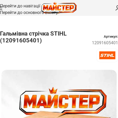
Перейти до навігації
Перейти до основного вмісту
Головна
/
Запчастини
/
Гальмівна система
Гальмівна стрічка STIHL
Артикул:
(12091605401)
12091605401