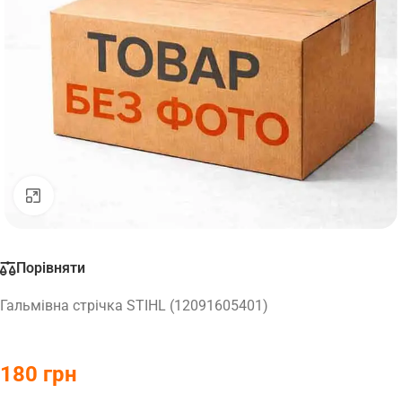
Натисніть, щоб збільшити
Порівняти
Гальмівна стрічка STIHL (12091605401)
180
грн