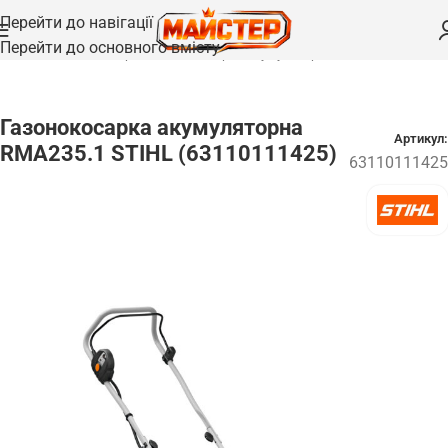
Перейти до навігації
Перейти до основного вмісту
Головна
/
Газонокосарки
/
Газонокосарки акумуляторні
Газонокосарка акумуляторна
Артикул:
RMA235.1 STIHL (63110111425)
63110111425