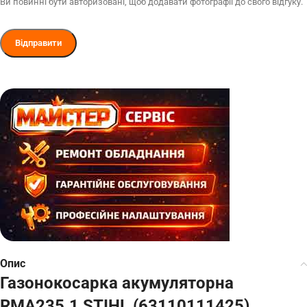
Ви повинні бути авторизовані, щоб додавати фотографії до свого відгуку.
Опис
Газонокосарка акумуляторна
RMA235.1 STIHL (63110111425)