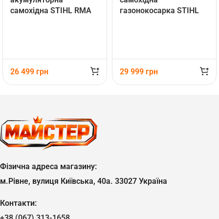
самохідна STIHL RMA
газонокосарка STIHL
443V (WA400111420)
RMA 443PV
(WA400111410)
26 499
грн
29 999
грн
Фізична адреса магазину:
м.Рівне, вулиця Київська, 40а. 33027 Україна
Контакти:
+38 (067) 313-1658