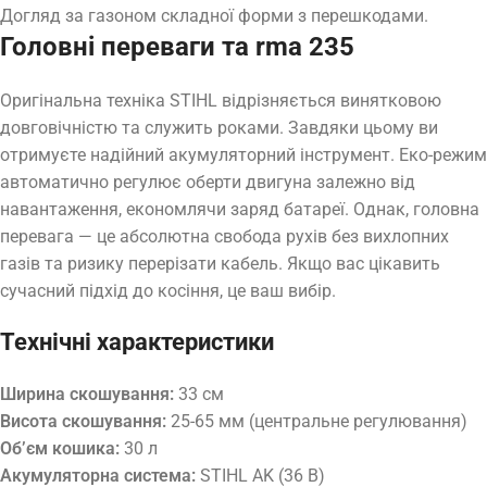
Догляд за газоном складної форми з перешкодами.
Головні переваги та rma 235
Оригінальна техніка STIHL відрізняється винятковою
довговічністю та служить роками. Завдяки цьому ви
отримуєте надійний акумуляторний інструмент. Еко-режим
автоматично регулює оберти двигуна залежно від
навантаження, економлячи заряд батареї. Однак, головна
перевага — це абсолютна свобода рухів без вихлопних
газів та ризику перерізати кабель. Якщо вас цікавить
сучасний підхід до косіння, це ваш вибір.
Технічні характеристики
Ширина скошування:
33 см
Висота скошування:
25-65 мм (центральне регулювання)
Об’єм кошика:
30 л
Акумуляторна система:
STIHL AK (36 В)