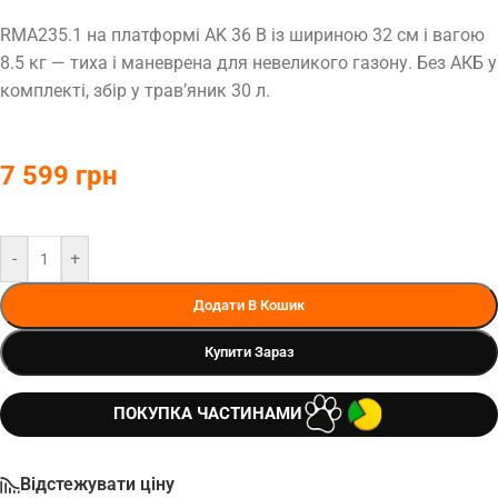
RMA235.1 на платформі AK 36 В із шириною 32 см і вагою
8.5 кг — тиха і маневрена для невеликого газону. Без АКБ у
комплекті, збір у трав’яник 30 л.
7 599
грн
-
+
Додати В Кошик
Купити Зараз
ПОКУПКА ЧАСТИНАМИ
Відстежувати ціну