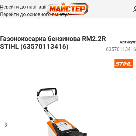
Перейти до навігації
Перейти до основного вмісту
Головна
/
Газонокосарки
/
Газонокосарки бензинові
Газонокосарка бензинова RM2.2R
Артикул:
STIHL (63570113416)
63570113416