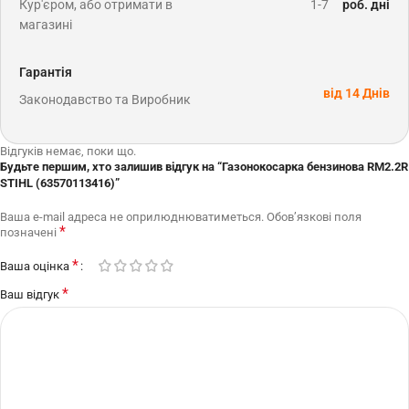
Кур'єром, або отримати в
1-7
роб. дні
магазині
Гарантія
від 14 Днів
Законодавство та Виробник
Відгуків немає, поки що.
Будьте першим, хто залишив відгук на “Газонокосарка бензинова RM2.2R
STIHL (63570113416)”
Ваша e-mail адреса не оприлюднюватиметься.
Обов’язкові поля
*
позначені
*
Ваша оцінка
*
Ваш відгук