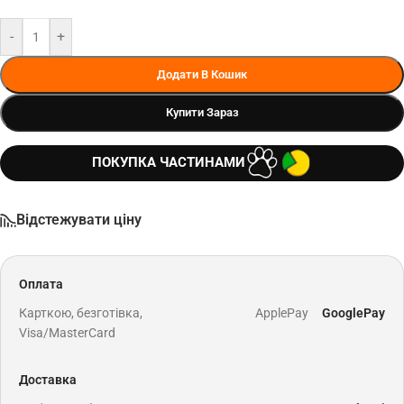
-
+
Додати В Кошик
Купити Зараз
ПОКУПКА ЧАСТИНАМИ
Відстежувати ціну
Оплата
Карткою, безготівка,
ApplePay
GooglePay
Visa/MasterCard
Доставка