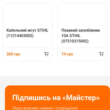
Кабельний жгут STIHL
Плавкий запобіжник
(11214403002)
10А STIHL
(07510315002)
300
грн
74
грн
Підпишись на «Майстер»
Лише важливі новини і сповіщення!