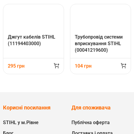
Джгут кабелів STIHL
Трубопровід системи
(11194403000)
вприскування STIHL
(00041219600)
295
грн
104
грн
Корисні посилання
Для споживача
STIHL у м.Рівне
Публічна оферта
Блог
Доставка і оплата