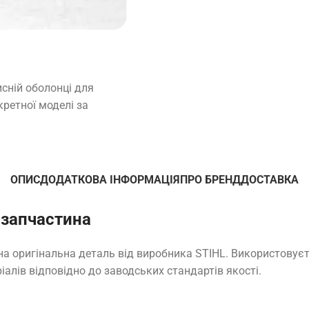
сній оболонці для
кретної моделі за
ОПИС
ДОДАТКОВА ІНФОРМАЦІЯ
ПРО БРЕНД
ДОСТАВКА
 запчастина
на оригінальна деталь від виробника STIHL. Використовуєт
іалів відповідно до заводських стандартів якості.