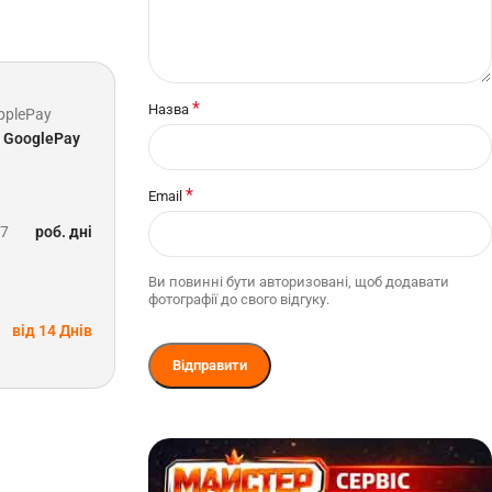
*
Назва
pplePay
GooglePay
*
Email
-7
роб. дні
Ви повинні бути авторизовані, щоб додавати
фотографії до свого відгуку.
від 14 Днів