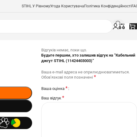
STIHL У Рівному
Угода Користувача
Політика Конфіденційності
FA
Відгуків немає, поки що.
Будьте першим, хто залишив відгук на “Кабельний
джгут STIHL (11424403003)”
Ваша e-mail адреса не оприлюднюватиметься.
*
Обов’язкові поля позначені
*
Ваша оцінка
*
Ваш відгук