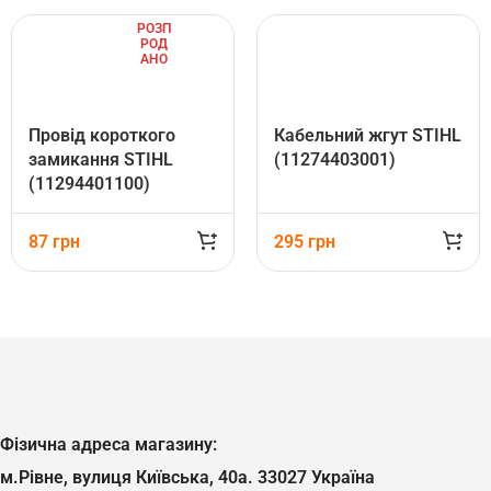
РОЗП
РОД
АНО
Провід короткого
Кабельний жгут STIHL
замикання STIHL
(11274403001)
(11294401100)
87
грн
295
грн
Фізична адреса магазину:
м.Рівне, вулиця Київська, 40а. 33027 Україна