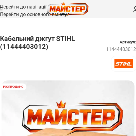
Перейти до навігації
Перейти до основного вмісту
Головна
/
Запчастини
/
Проводка та кабелі
Кабельний джгут STIHL
Артикул:
(11444403012)
11444403012
РОЗПРОДАНО