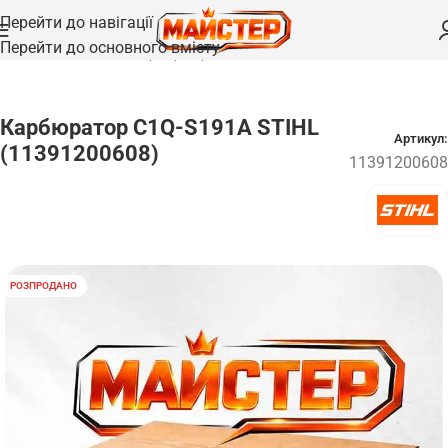
Перейти до навігації
Перейти до основного вмісту
Головна
/
Запчастини
/
Карбюратори
Карбюратор C1Q-S191А STIHL
Артикул:
(11391200608)
11391200608
РОЗПРОДАНО