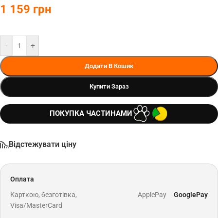
1 159
грн
-
+
Додати В Кошик
Купити Зараз
ПОКУПКА ЧАСТИНАМИ
Відстежувати ціну
Оплата
Карткою, безготівка,
ApplePay
GooglePay
Visa/MasterCard