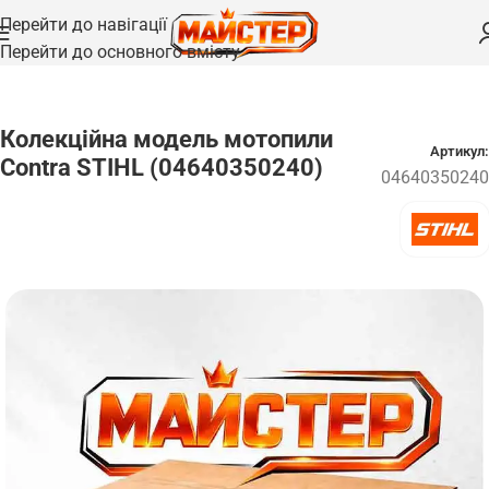
Перейти до навігації
Перейти до основного вмісту
Головна
/
Запчастини
Колекційна модель мотопили
Артикул:
Contra STIHL (04640350240)
04640350240