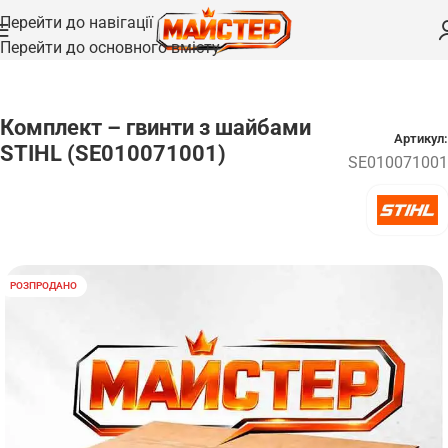
Перейти до навігації
Перейти до основного вмісту
Головна
/
Запчастини
/
Підшипники та шайби
Комплект – гвинти з шайбами
Артикул:
STIHL (SE010071001)
SE010071001
РОЗПРОДАНО