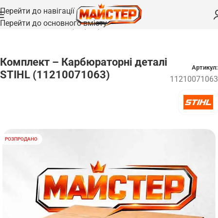
Перейти до навігації
Перейти до основного вмісту
Головна
/
Запчастини
/
Карбюратори
Комплект – Карбюраторні деталі
Артикул:
STIHL (11210071063)
11210071063
РОЗПРОДАНО