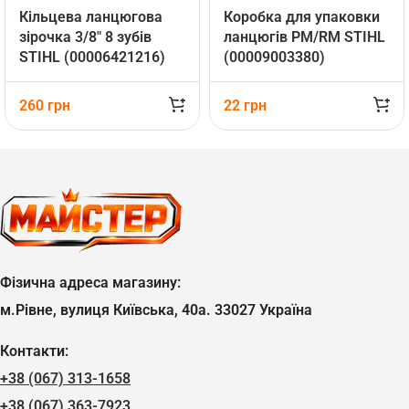
Кільцева ланцюгова
Коробка для упаковки
зірочка 3/8″ 8 зубів
ланцюгів PM/RM STIHL
STIHL (00006421216)
(00009003380)
260
грн
22
грн
Фізична адреса магазину:
м.Рівне, вулиця Київська, 40а. 33027 Україна
Контакти:
+38 (067) 313-1658
+38 (067) 363-7923