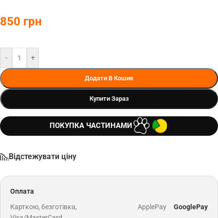
850
грн
-
+
Додати В Кошик
Купити Зараз
ПОКУПКА ЧАСТИНАМИ
Відстежувати ціну
Оплата
Карткою, безготівка,
ApplePay
GooglePay
Visa/MasterCard