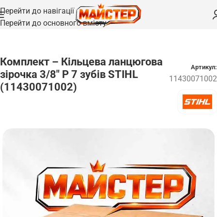
Перейти до навігації
Перейти до основного вмісту
Головна
/
Запчастини для ланцюгів
Комплект – Кільцева ланцюгова
Артикул:
зірочка 3/8″ Р 7 зубів STIHL
11430071002
(11430071002)