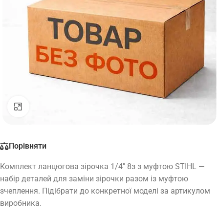
Натисніть, щоб збільшити
Порівняти
Комплект ланцюгова зірочка 1/4″ 8з з муфтою STIHL —
набір деталей для заміни зірочки разом із муфтою
зчеплення. Підібрати до конкретної моделі за артикулом
виробника.