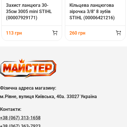
Захист ланцюга 30-
Кільцева ланцюгова
35см 3005 mini STIHL
зірочка 3/8″ 8 зубів
(00007929171)
STIHL (00006421216)
113
грн
260
грн
Фізична адреса магазину:
м.Рівне, вулиця Київська, 40а. 33027 Україна
Контакти:
+38 (067) 313-1658
+38 (067) 363-7923