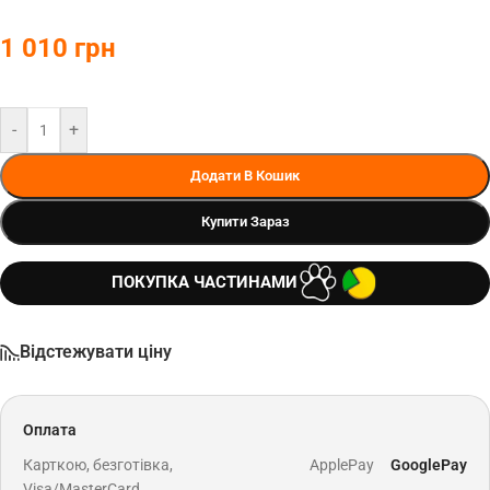
1 010
грн
-
+
Додати В Кошик
Купити Зараз
ПОКУПКА ЧАСТИНАМИ
Відстежувати ціну
Оплата
Карткою, безготівка,
ApplePay
GooglePay
Visa/MasterCard