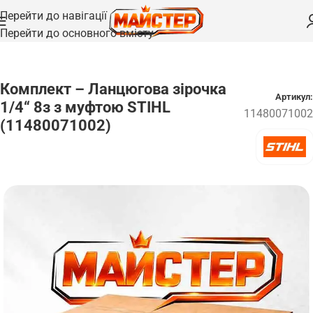
Перейти до навігації
Перейти до основного вмісту
Головна
/
Запчастини для ланцюгів
Комплект – Ланцюгова зірочка
Артикул:
1/4“ 8з з муфтою STIHL
11480071002
(11480071002)