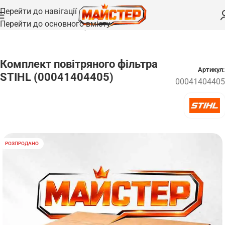
Перейти до навігації
Перейти до основного вмісту
Головна
/
Запчастини
/
Фільтри
Комплект повітряного фільтра
Артикул:
STIHL (00041404405)
00041404405
РОЗПРОДАНО