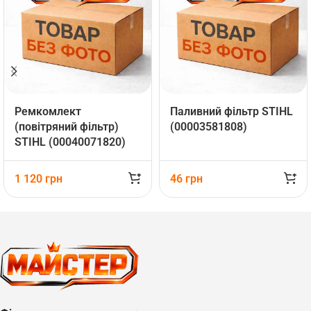
Ремкомлект
Паливний фільтр STIHL
(повітряний фільтр)
(00003581808)
STIHL (00040071820)
1 120
грн
46
грн