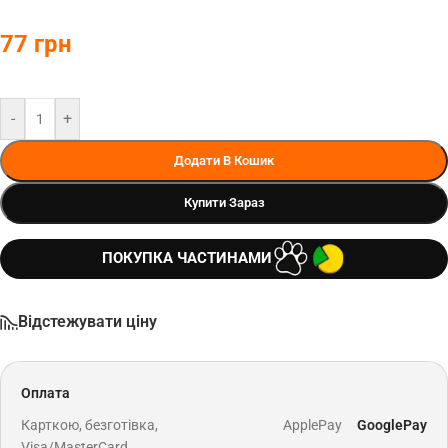
77
грн
-
+
Додати В Кошик
Купити Зараз
ПОКУПКА ЧАСТИНАМИ
Відстежувати ціну
Оплата
Карткою, безготівка,
ApplePay
GooglePay
Visa/MasterCard