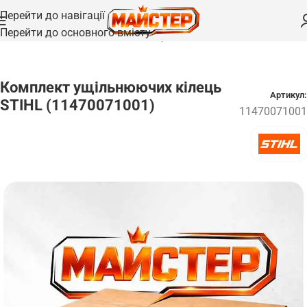
Перейти до навігації
Перейти до основного вмісту
Головна
/
Запчастини
/
Ущільнення та прокладки
Комплект ущільнюючих кілець
Артикул:
STIHL (11470071001)
11470071001