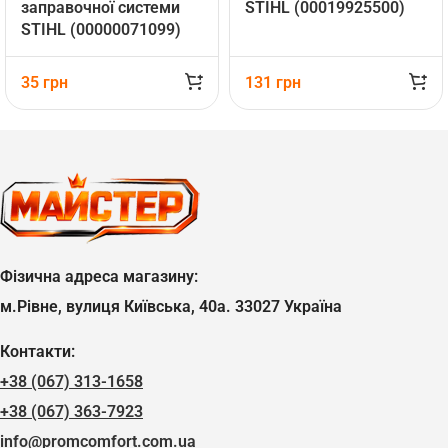
заправочної системи
STIHL (00019925500)
STIHL (00000071099)
35
грн
131
грн
Фізична адреса магазину:
м.Рівне, вулиця Київська, 40а. 33027 Україна
Контакти:
+38 (067) 313-1658
+38 (067) 363-7923
info@promcomfort.com.ua