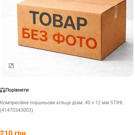
Натисніть, щоб збільшити
Порівняти
Компресійне поршньове кільце діам. 40 х 12 мм STIHL
(41470343003)
210
грн