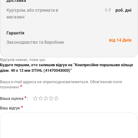
Доставка
Кур'єром, або отримати в
1-7
роб. дні
магазині
Гарантія
від 14 Днів
Законодавство та Виробник
Відгуків немає, поки що.
Будьте першим, хто залишив відгук на “Компресійне поршньове кільце
діам. 40 х 12 мм STIHL (41470343003)”
Ваша e-mail адреса не оприлюднюватиметься.
Обов’язкові поля
*
позначені
*
Ваша оцінка
*
Ваш відгук