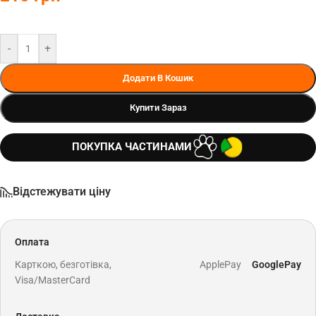
-
+
Додати В Кошик
Купити Зараз
ПОКУПКА ЧАСТИНАМИ
Відстежувати ціну
Оплата
Карткою, безготівка,
ApplePay
GooglePay
Visa/MasterCard