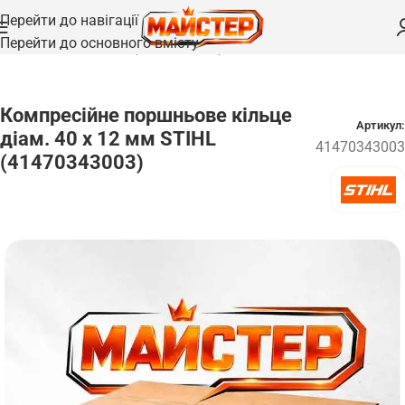
Перейти до навігації
Перейти до основного вмісту
Головна
/
Запчастини
/
Поршні та циліндри
Компресійне поршньове кільце
Артикул:
діам. 40 х 12 мм STIHL
41470343003
(41470343003)