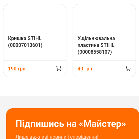
Кришка STIHL
Ущільнювальна
(00007013601)
пластина STIHL
(00008558107)
190
грн
40
грн
Підпишись на «Майстер»
Лише важливі новини і сповіщення!