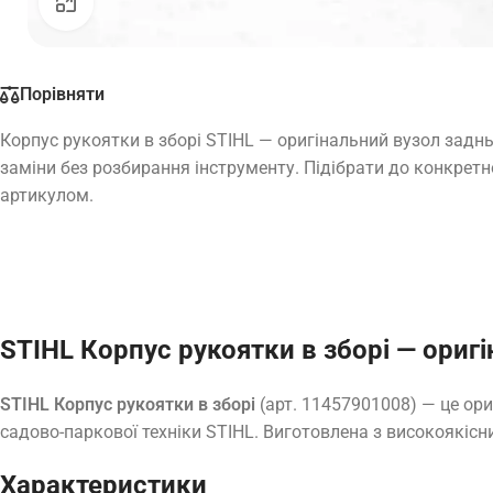
Натисніть, щоб збільшити
Порівняти
Корпус рукоятки в зборі STIHL — оригінальний вузол задн
заміни без розбирання інструменту. Підібрати до конкретно
артикулом.
STIHL Корпус рукоятки в зборі — ориг
STIHL Корпус рукоятки в зборі
(арт. 11457901008) — це ор
садово-паркової техніки STIHL. Виготовлена з високоякісни
Характеристики