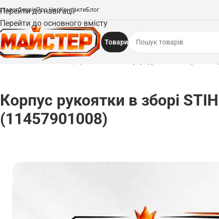
аталог
Перейти до навігації
Сервіс
Про Нас
Контакти
Блог
Перейти до основного вмісту
Товари
Головна
/
Запчастини
/
Корпуси та кришки
/
Корпус рукоятки в зборі STIHL 
Корпус рукоятки в зборі STIH
(11457901008)