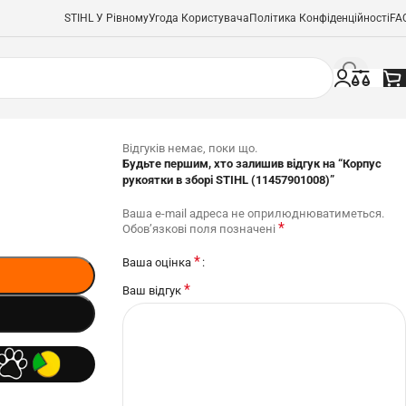
STIHL У Рівному
Угода Користувача
Політика Конфіденційності
FA
Відгуків немає, поки що.
Будьте першим, хто залишив відгук на “Корпус
рукоятки в зборі STIHL (11457901008)”
Ваша e-mail адреса не оприлюднюватиметься.
*
Обов’язкові поля позначені
*
Ваша оцінка
*
Ваш відгук