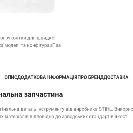
ьої рукоятки для швидкої
ї моделі та конфігурації за
ОПИС
ДОДАТКОВА ІНФОРМАЦІЯ
ПРО БРЕНД
ДОСТАВКА
інальна запчастина
игінальна деталь інструменту від виробника STIHL. Викори
х матеріалів відповідно до заводських стандартів якості.