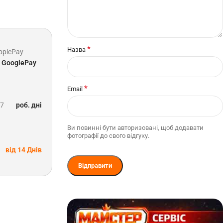
*
Назва
pplePay
GooglePay
*
Email
-7
роб. дні
Ви повинні бути авторизовані, щоб додавати
фотографії до свого відгуку.
від 14 Днів