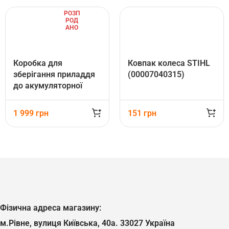
РОЗП
РОД
АНО
Коробка для
Ковпак колеса STIHL
зберігання приладдя
(00007040315)
до акумуляторної
техніки STIHL
(00008829703)
1 999
грн
151
грн
Фізична адреса магазину:
м.Рівне, вулиця Київська, 40а. 33027 Україна