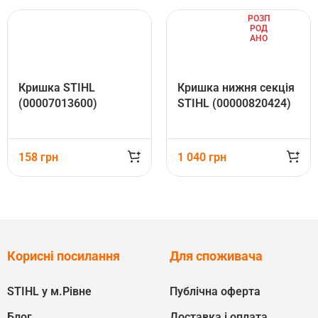
РОЗП
РОД
АНО
Кришка STIHL
Кришка нижня секція
(00007013600)
STIHL (00000820424)
158
грн
1 040
грн
Корисні посилання
Для споживача
STIHL у м.Рівне
Публічна оферта
Блог
Доставка і оплата