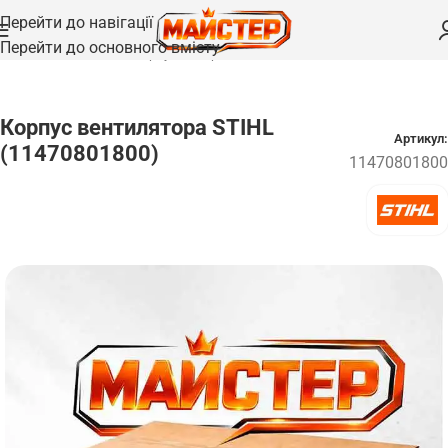
Перейти до навігації
Перейти до основного вмісту
Головна
/
Запчастини
/
Корпуси та кришки
Корпус вентилятора STIHL
Артикул:
(11470801800)
11470801800