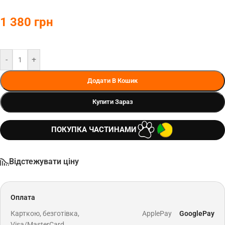
1 380
грн
-
+
Додати В Кошик
Купити Зараз
ПОКУПКА ЧАСТИНАМИ
Відстежувати ціну
Оплата
Карткою, безготівка,
ApplePay
GooglePay
Visa/MasterCard