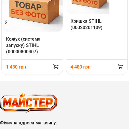
Кришка STIHL
(00020201109)
Кожух (система
запуску) STIHL
(00000800407)
1 480
грн
4 480
грн
Фізична адреса магазину: