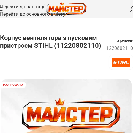
Перейти до навігації
Перейти до основного вмісту
Головна
/
Запчастини
/
Корпуси та кришки
Корпус вентилятора з пусковим
Артикул:
пристроєм STIHL (11220802110)
11220802110
РОЗПРОДАНО