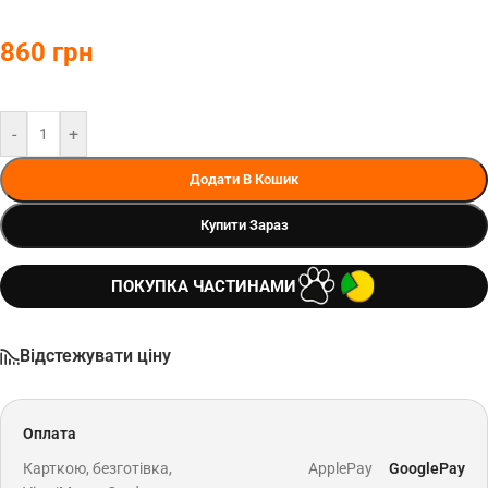
860
грн
-
+
Додати В Кошик
Купити Зараз
ПОКУПКА ЧАСТИНАМИ
Відстежувати ціну
Оплата
Карткою, безготівка,
ApplePay
GooglePay