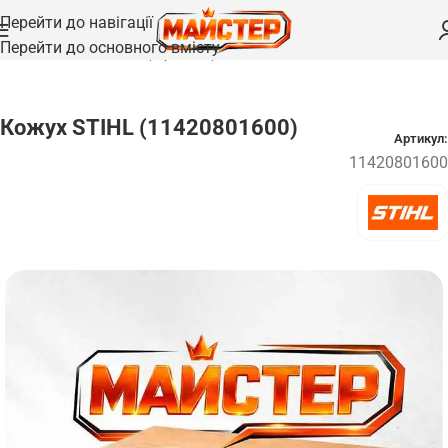
Перейти до навігації
Перейти до основного вмісту
Головна
/
Запчастини
/
Корпуси та кришки
Кожух STIHL (11420801600)
Артикул:
11420801600