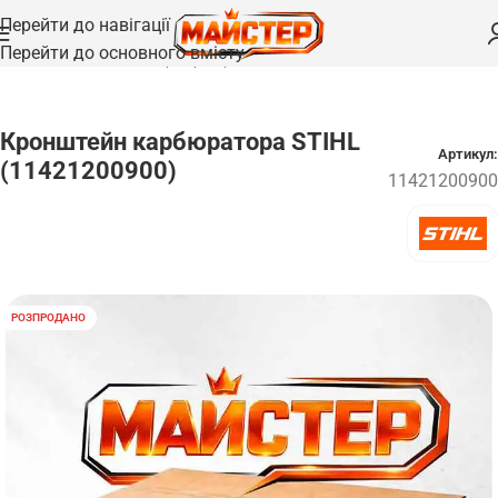
Перейти до навігації
Перейти до основного вмісту
Головна
/
Запчастини
/
Карбюратори
Кронштейн карбюратора STIHL
Артикул:
(11421200900)
11421200900
РОЗПРОДАНО