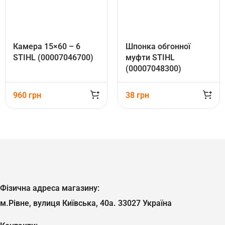
Камера 15×60 – 6
Шпонка обгонної
STIHL (00007046700)
муфти STIHL
(00007048300)
960
грн
38
грн
Фізична адреса магазину:
м.Рівне, вулиця Київська, 40а. 33027 Україна