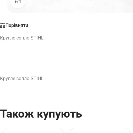
Натисніть, щоб збільшити
Порівняти
Кругле сопло STIHL
Кругле сопло STIHL
Також купують