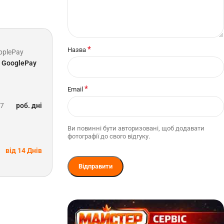
*
Назва
pplePay
GooglePay
*
Email
-7
роб. дні
Ви повинні бути авторизовані, щоб додавати
фотографії до свого відгуку.
від 14 Днів