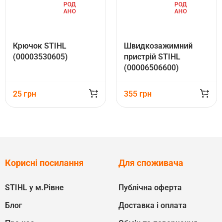
РОД
РОД
АНО
АНО
Крючок STIHL
Швидкозажимний
(00003530605)
пристрій STIHL
(00006506600)
25
грн
355
грн
Корисні посилання
Для споживача
STIHL у м.Рівне
Публічна оферта
Блог
Доставка і оплата