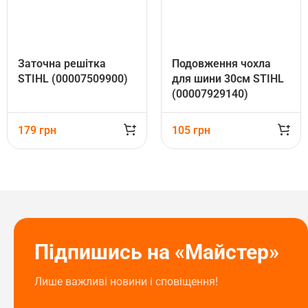
Заточна решітка
Подовження чохла
STIHL (00007509900)
для шини 30см STIHL
(00007929140)
179
грн
105
грн
Підпишись на «Майстер»
Лише важливі новини і сповіщення!