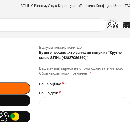
STIHL У Рівному
Угода Користувача
Політика Конфіденційності
FA
Відгуків немає, поки що.
Будьте першим, хто залишив відгук на “Кругле
сопло STIHL (42827086360)”
Ваша e-mail адреса не оприлюднюватиметься.
*
Обов’язкові поля позначені
*
Ваша оцінка
*
Ваш відгук