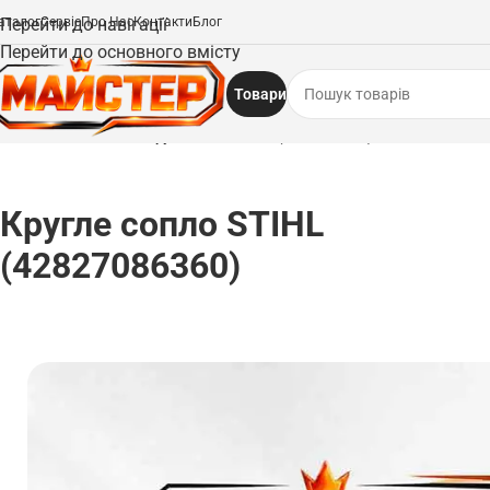
аталог
Перейти до навігації
Сервіс
Про Нас
Контакти
Блог
Перейти до основного вмісту
Товари
Головна
/
Запчастини
/
Кругле сопло STIHL (42827086360)
Кругле сопло STIHL
(42827086360)