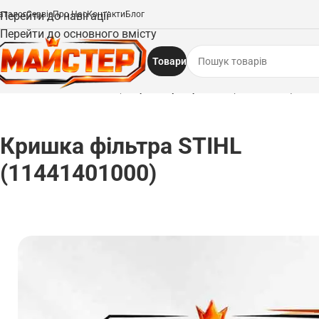
аталог
Перейти до навігації
Сервіс
Про Нас
Контакти
Блог
Перейти до основного вмісту
Товари
Головна
/
Запчастини
/
Фільтри
/
Кришка фільтра STIHL (11441401000)
Кришка фільтра STIHL
(11441401000)