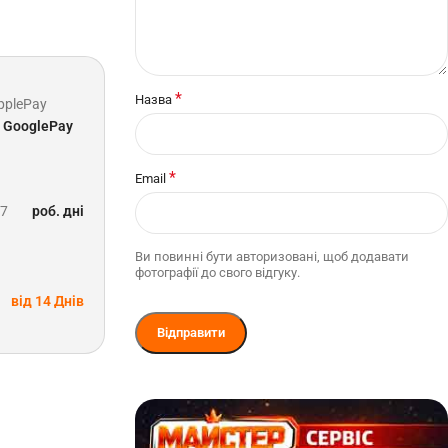
*
Назва
pplePay
GooglePay
*
Email
-7
роб. дні
Ви повинні бути авторизовані, щоб додавати
фотографії до свого відгуку.
від 14 Днів