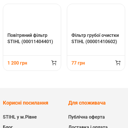
Повітряний фільтр
Фільтр грубої очистки
STIHL (00011404401)
STIHL (00001410602)
1 200
грн
77
грн
Корисні посилання
Для споживача
STIHL у м.Рівне
Публічна оферта
Блог
Доставка і оплата