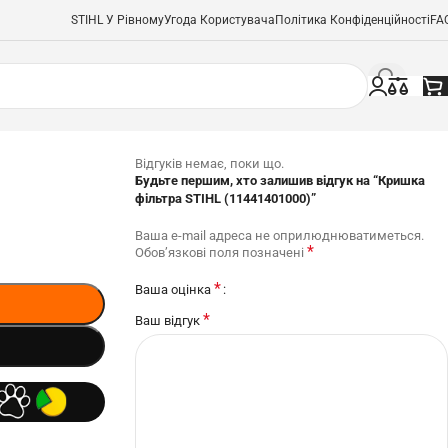
STIHL У Рівному
Угода Користувача
Політика Конфіденційності
FA
Відгуків немає, поки що.
Будьте першим, хто залишив відгук на “Кришка
фільтра STIHL (11441401000)”
Ваша e-mail адреса не оприлюднюватиметься.
*
Обов’язкові поля позначені
*
Ваша оцінка
*
Ваш відгук