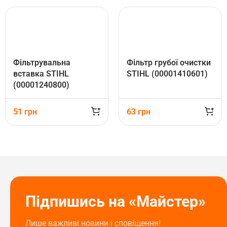
Фільтрувальна
Фільтр грубої очистки
вставка STIHL
STIHL (00001410601)
(00001240800)
51
грн
63
грн
Підпишись на «Майстер»
Лише важливі новини і сповіщення!