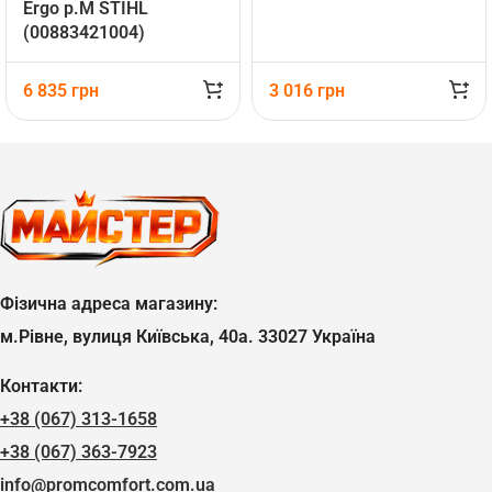
Ergo р.М STIHL
(00883421004)
6 835
грн
3 016
грн
Фізична адреса магазину:
м.Рівне, вулиця Київська, 40а. 33027 Україна
Контакти:
+38 (067) 313-1658
+38 (067) 363-7923
info@promcomfort.com.ua