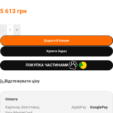
5 613
грн
-
+
Додати В Кошик
Купити Зараз
ПОКУПКА ЧАСТИНАМИ
Відстежувати ціну
Оплата
Карткою, безготівка,
ApplePay
GooglePay
Visa/MasterCard