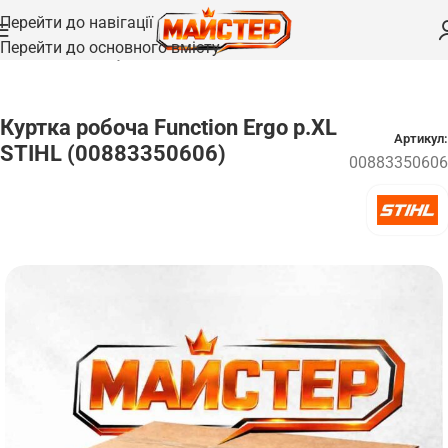
Перейти до навігації
Перейти до основного вмісту
Головна
/
Одяг та взуття
Куртка робоча Function Ergo р.XL
Артикул:
STIHL (00883350606)
00883350606