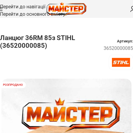
Перейти до навігації
Перейти до основного вмісту
Головна
/
Ланцюги
Ланцюг 36RM 85з STIHL
Артикул:
(36520000085)
36520000085
РОЗПРОДАНО