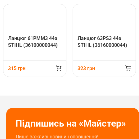
Ланцюг 61PMM3 44з
Ланцюг 63PS3 44з
STIHL (36100000044)
STIHL (36160000044)
315
грн
323
грн
Підпишись на «Майстер»
Лише важливі новини і сповіщення!