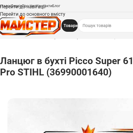
аталог
Перейти до навігації
Сервіс
Про Нас
Контакти
Блог
Перейти до основного вмісту
Товари
Головна
/
Ланцюги
/
Ланцюг в бухті Picco Super 61PS3 Pro STIHL (36990001
Ланцюг в бухті Picco Super 6
Pro STIHL (36990001640)