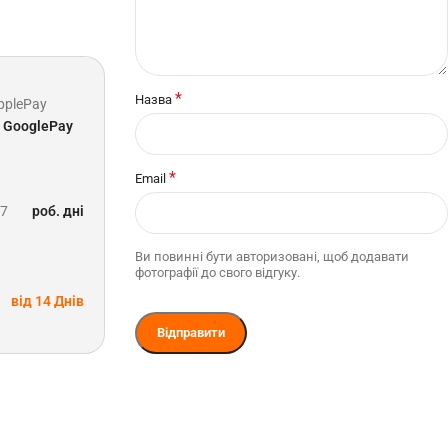
*
Назва
pplePay
GooglePay
*
Email
-7
роб. дні
Ви повинні бути авторизовані, щоб додавати
фотографії до свого відгуку.
від 14 Днів