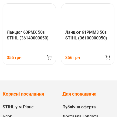
Ланцюг 63PMX 50з
Ланцюг 61PMM3 50з
STIHL (36140000050)
STIHL (36100000050)
355
грн
356
грн
Корисні посилання
Для споживача
STIHL у м.Рівне
Публічна оферта
Блог
Доставка і оплата