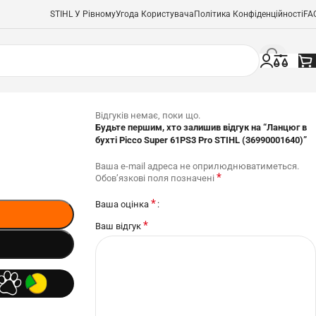
STIHL У Рівному
Угода Користувача
Політика Конфіденційності
FA
Відгуків немає, поки що.
Будьте першим, хто залишив відгук на “Ланцюг в
бухті Picco Super 61PS3 Pro STIHL (36990001640)”
Ваша e-mail адреса не оприлюднюватиметься.
*
Обов’язкові поля позначені
*
Ваша оцінка
*
Ваш відгук